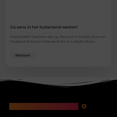
Ga eens in het buitenland werken!
Goed artikel? Deel hem dan op: Share on X (Twitter) Share on
Facebook Share on Pinterest Share on LinkedIn Share
...
Bedrijven
Main Links
Koop backlinks: snelle SEO-winst of tikkende tijdbom voor je website?
Inkomsten genereren met mijn website: hoe je van bezoekers echte waarde maakt