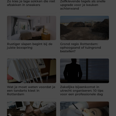
Zo kies je lage sokken die niet
Zelfklevende tegels als snelle
afzakken in sneakers
upgrade voor je keuken
achterwand
Rustiger slapen begint bij de
Grond regio Rotterdam:
juiste boxspring
ophoogzand of tuingrond
bestellen?
Wat je moet weten voordat je
Zakelijke bijeenkomst in
een tandarts kiest in
utrecht organiseren: 10 tips
Rotterdam
voor een professionele dag