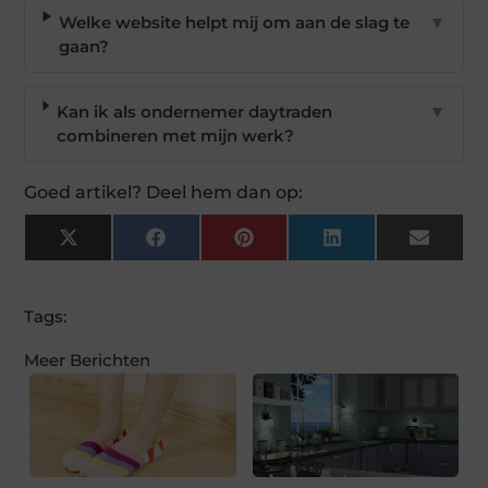
Welke website helpt mij om aan de slag te
▼
gaan?
Kan ik als ondernemer daytraden
▼
combineren met mijn werk?
Goed artikel? Deel hem dan op:
X
Facebook
Pinterest
LinkedIn
Email
(Twitter)
Tags:
Meer Berichten