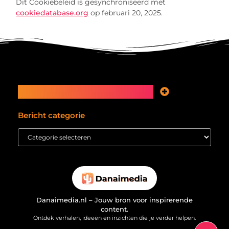
Dit Cookiebeleid is gesynchroniseerd met
cookiedatabase.org
op februari 20, 2025.
Main Links
Koop backlinks: snelle SEO-winst of tikkende tijdbom voor je website?
Inkomsten genereren met mijn website: hoe je van bezoekers echte waarde maakt
Bericht categorie
Danaimedia.nl – Jouw bron voor inspirerende
content.
Ontdek verhalen, ideeën en inzichten die je verder helpen.