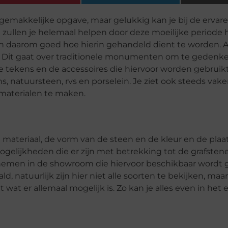
gemakkelijke opgave, maar gelukkig kan je bij de ervar
 zullen je helemaal helpen door deze moeilijke periode 
en daarom goed hoe hierin gehandeld dient te worden. Al
gen. Dit gaat over traditionele monumenten om te gedenk
 tekens en de accessoires die hiervoor worden gebrui
, natuursteen, rvs en porselein. Je ziet ook steeds vake
materialen te maken.
et materiaal, de vorm van de steen en de kleur en de pla
gelijkheden die er zijn met betrekking tot de grafsten
 nemen in de showroom die hiervoor beschikbaar wordt g
, natuurlijk zijn hier niet alle soorten te bekijken, maa
 wat er allemaal mogelijk is. Zo kan je alles even in het