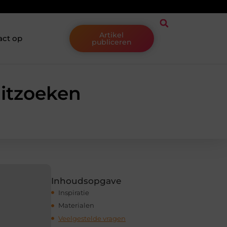
Artikel
act op
publiceren
uitzoeken
Inhoudsopgave
Inspiratie
Materialen
Veelgestelde vragen