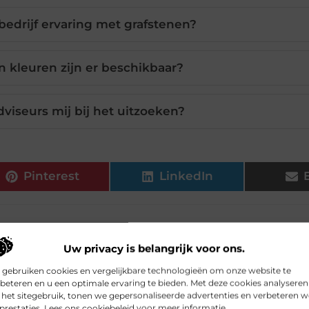
 bedrijf ervaring met grafstenen?
 kleuren zijn er beschikbaar?
viseurs mij bij het uitzoeken?
Pinterest
LinkedIn
Uw privacy is belangrijk voor ons.
 gebruiken cookies en vergelijkbare technologieën om onze website te
beteren en u een optimale ervaring te bieden. Met deze cookies analyseren
het sitegebruik, tonen we gepersonaliseerde advertenties en verbeteren w
prestaties. Lees ons cookiebeleid voor meer informatie.