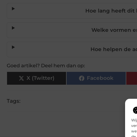
Hoe lang heeft dit
Welke vormen en
Hoe helpen de ad
Goed artikel? Deel hem dan op:
X (Twitter)
Facebook
Tags:
Wij
ver
we 
de 