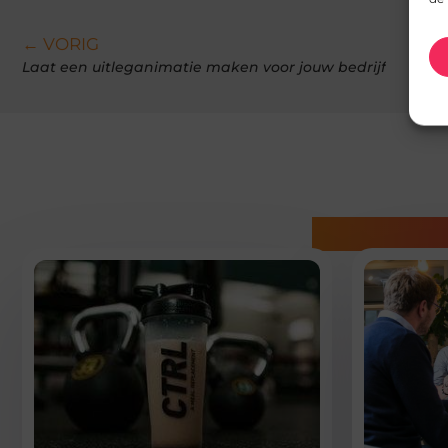
← VORIG
Laat een uitleganimatie maken voor jouw bedrijf
Gerelatee