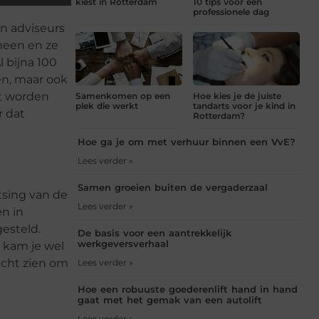
kiest in Rotterdam
10 tips voor een
professionele dag
en adviseurs
heen en ze
 bijna 100
en, maar ook
kt worden
Samenkomen op een
Hoe kies je de juiste
plek die werkt
tandarts voor je kind in
r dat
Rotterdam?
Hoe ga je om met verhuur binnen een VvE?
Lees verder »
Samen groeien buiten de vergaderzaal
atsing van de
Lees verder »
en in
esteld.
De basis voor een aantrekkelijk
werkgeversverhaal
r kam je wel
 echt zien om
Lees verder »
Hoe een robuuste goederenlift hand in hand
gaat met het gemak van een autolift
Lees verder »