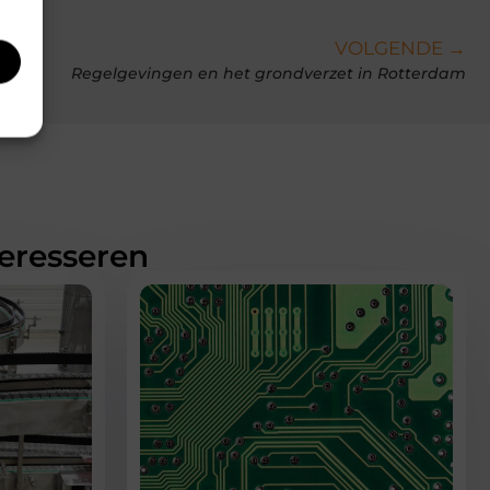
VOLGENDE →
Regelgevingen en het grondverzet in Rotterdam
teresseren