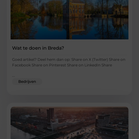
Wat te doen in Breda?
Goed artikel? Deel hem dan op: Share on X (Twitter) Share on
Facebook Share on Pinterest Share on LinkedIn Share
...
Bedrijven