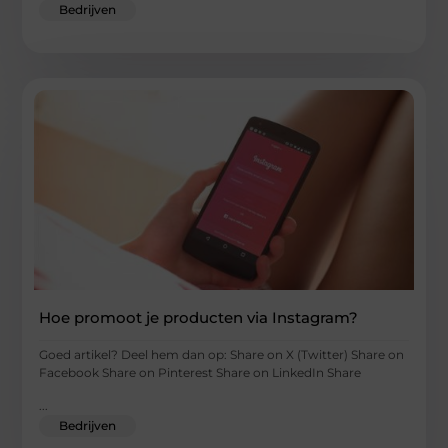
Bedrijven
Hoe promoot je producten via Instagram?
Goed artikel? Deel hem dan op: Share on X (Twitter) Share on
Facebook Share on Pinterest Share on LinkedIn Share
...
Bedrijven