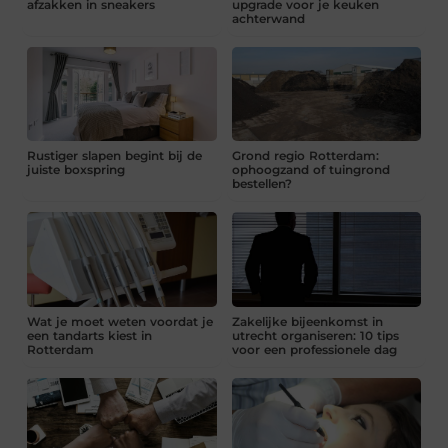
afzakken in sneakers
upgrade voor je keuken
achterwand
Rustiger slapen begint bij de
Grond regio Rotterdam:
juiste boxspring
ophoogzand of tuingrond
bestellen?
Wat je moet weten voordat je
Zakelijke bijeenkomst in
een tandarts kiest in
utrecht organiseren: 10 tips
Rotterdam
voor een professionele dag