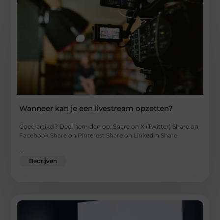
Wanneer kan je een livestream opzetten?
Goed artikel? Deel hem dan op: Share on X (Twitter) Share on
Facebook Share on Pinterest Share on LinkedIn Share
...
Bedrijven