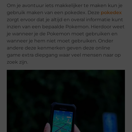
Om je avontuur iets makkelijker te maken kun je
gebruik maken van een pokedex. Deze
pokedex
zorgt ervoor dat je altijd en overal informatie kunt
inzien van een bepaalde Pokemon. Hierdoor weet
je wanneer je de Pokemon moet gebruiken en
wanneer je hem niet moet gebruiken. Onder
andere deze kenmerken geven deze online
game extra diepgang waar veel mensen naar op
zoek zijn.