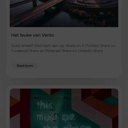
Het leuke van Venlo
Goed artikel? Deel hem dan op: Share on X (Twitter) Share on
Facebook Share on Pinterest Share on LinkedIn Share
...
Bedrijven