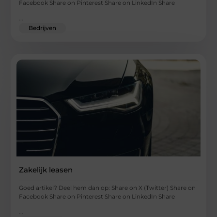
Facebook Share on Pinterest Share on LinkedIn Share
...
Bedrijven
Zakelijk leasen
Goed artikel? Deel hem dan op: Share on X (Twitter) Share on
Facebook Share on Pinterest Share on LinkedIn Share
...