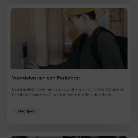
Voordelen van een Parlofoon
Goed artikel? Deel hem dan op: Share on X (Twitter) Share on
Facebook Share on Pinterest Share on LinkedIn Share
...
Bedrijven