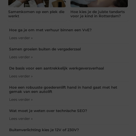
Samenkomen op een plek die
Hoe kies je de juiste tandarts
werkt
voor je kind in Rotterdam?
Hoe ga je om met verhuur binnen een VvE?
Lees verder »
Samen groeien buiten de vergaderzaal
Lees verder »
De basis voor een aantrekkelijk werkgeversverhaal
Lees verder »
Hoe een robuuste goederenlift hand in hand gaat met het
gemak van een autolift
Lees verder »
Wat moet je weten over technische SEO?
Lees verder »
Buitenverlichting kies je 12V of 230V?