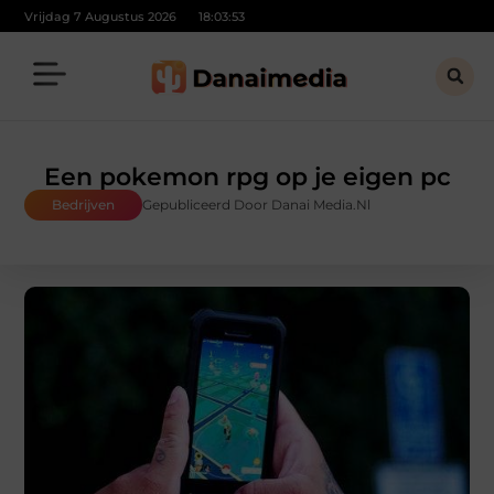
Vrijdag 7 Augustus 2026
18:03:54
Een pokemon rpg op je eigen pc
Bedrijven
Gepubliceerd Door Danai Media.nl