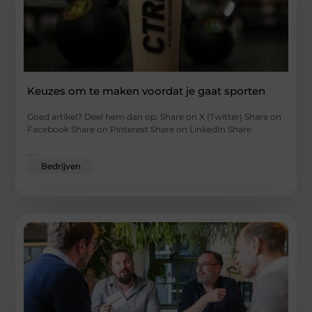
Keuzes om te maken voordat je gaat sporten
Goed artikel? Deel hem dan op: Share on X (Twitter) Share on
Facebook Share on Pinterest Share on LinkedIn Share
...
Bedrijven