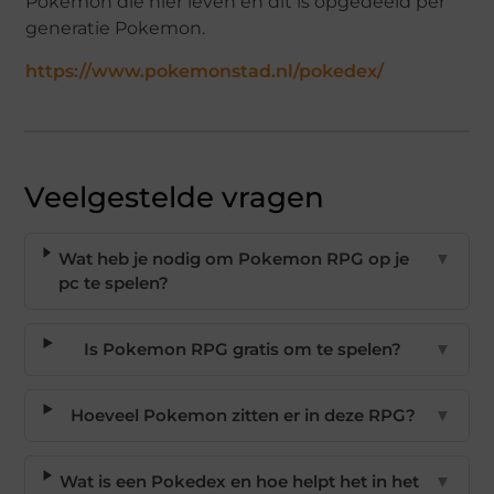
Pokemon die hier leven en dit is opgedeeld per
generatie Pokemon.
https://www.pokemonstad.nl/pokedex/
Veelgestelde vragen
Wat heb je nodig om Pokemon RPG op je
▼
pc te spelen?
Is Pokemon RPG gratis om te spelen?
▼
Hoeveel Pokemon zitten er in deze RPG?
▼
Wat is een Pokedex en hoe helpt het in het
▼