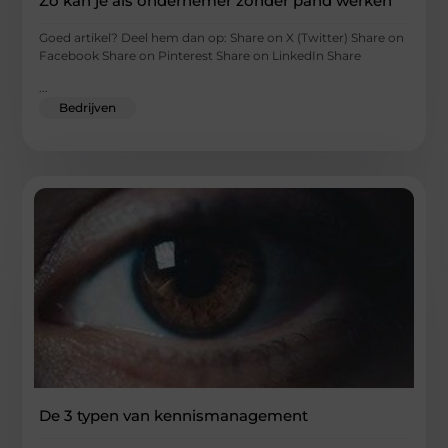
Zo kan je als ondernemer zonder pand werken
Goed artikel? Deel hem dan op: Share on X (Twitter) Share on
Facebook Share on Pinterest Share on LinkedIn Share
...
Bedrijven
De 3 typen van kennismanagement