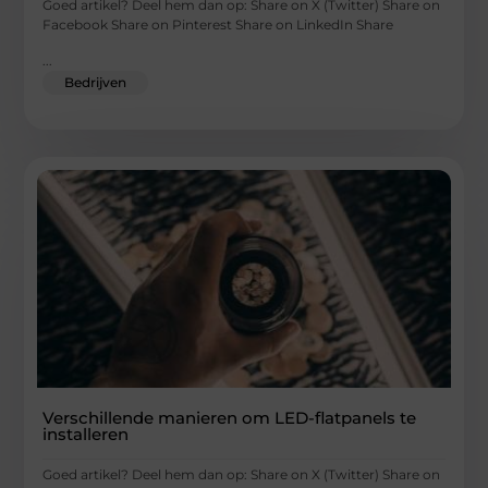
Goed artikel? Deel hem dan op: Share on X (Twitter) Share on
Facebook Share on Pinterest Share on LinkedIn Share
...
Bedrijven
Verschillende manieren om LED-flatpanels te
installeren
Goed artikel? Deel hem dan op: Share on X (Twitter) Share on