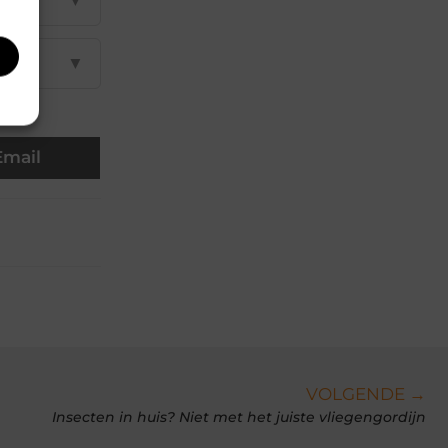
▼
Email
VOLGENDE →
Insecten in huis? Niet met het juiste vliegengordijn