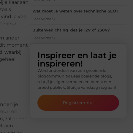
 elkaar aan.
zoals
Wat moet je weten over technische SEO?
vind je veel
Lees verder »
terieur
Buitenverlichting kies je 12V of 230V?
en ander
Lees verder »
n dit moment
, waarbij
Inspireer en laat je
 geheel
inspireren!
Word onderdeel van een groeiende
blogcommunity! Lees boeiende blogs,
schrijf je eigen verhalen en bereik een
breed publiek. Sluit je vandaag nog aan!
Registreer nu!
innen je
leur- en
, zal er een
 zien.
enk aan de