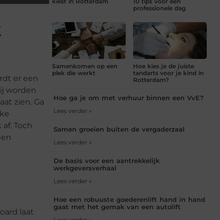
kiest in Rotterdam
10 tips voor een
professionele dag
t
Samenkomen op een
Hoe kies je de juiste
plek die werkt
tandarts voor je kind in
dt er een
Rotterdam?
ij worden
Hoe ga je om met verhuur binnen een VvE?
aat zien. Ga
Lees verder »
lke
af. Toch
Samen groeien buiten de vergaderzaal
een
Lees verder »
De basis voor een aantrekkelijk
werkgeversverhaal
Lees verder »
Hoe een robuuste goederenlift hand in hand
gaat met het gemak van een autolift
oard laat
Lees verder »