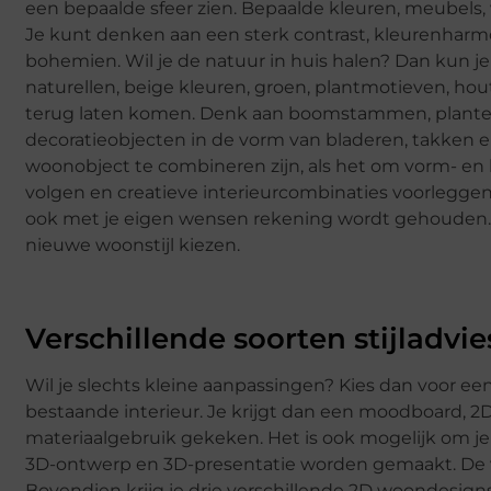
een bepaalde sfeer zien. Bepaalde kleuren, meubels,
Je kunt denken aan een sterk contrast, kleurenharmoni
bohemien. Wil je de natuur in huis halen? Dan kun je 
naturellen, beige kleuren, groen, plantmotieven, hout
terug laten komen. Denk aan boomstammen, planten,
decoratieobjecten in de vorm van bladeren, takken 
woonobject te combineren zijn, als het om vorm- en k
volgen en creatieve interieurcombinaties voorleggen. 
ook met je eigen wensen rekening wordt gehouden. J
nieuwe woonstijl kiezen.
Verschillende soorten stijladvie
Wil je slechts kleine aanpassingen? Kies dan voor ee
bestaande interieur. Je krijgt dan een moodboard, 2
materiaalgebruik gekeken. Het is ook mogelijk om je i
3D-ontwerp en 3D-presentatie worden gemaakt. De virt
Bovendien krijg je drie verschillende 2D woondesign