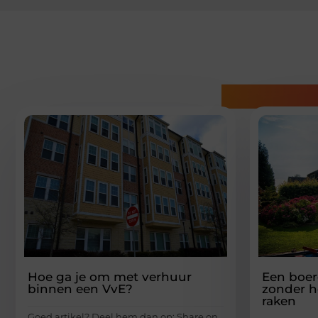
Gerelatee
Hoe ga je om met verhuur
Een boer
binnen een VvE?
zonder he
raken
Goed artikel? Deel hem dan op: Share on