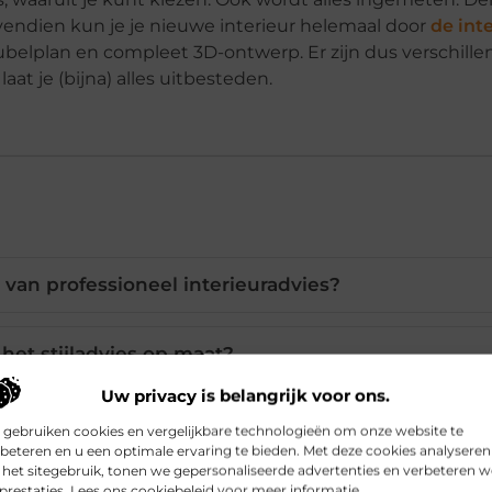
vendien kun je je nieuwe interieur helemaal door
de inte
meubelplan en compleet 3D-ontwerp. Er zijn dus verschille
aat je (bijna) alles uitbesteden.
 van professioneel interieuradvies?
het stijladvies op maat?
Uw privacy is belangrijk voor ons.
erieuradvies zijn beschikbaar?
 gebruiken cookies en vergelijkbare technologieën om onze website te
beteren en u een optimale ervaring te bieden. Met deze cookies analyseren
het sitegebruik, tonen we gepersonaliseerde advertenties en verbeteren w
vies kiezen met een natuurthema?
prestaties. Lees ons cookiebeleid voor meer informatie.