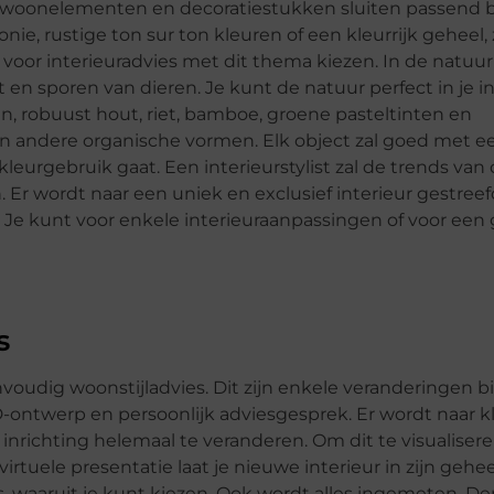
 woonelementen en decoratiestukken sluiten passend bij
e, rustige ton sur ton kleuren of een kleurrijk geheel, 
voor interieuradvies met dit thema kiezen. In de natuur 
 en sporen van dieren. Je kunt de natuur perfect in je in
 robuust hout, riet, bamboe, groene pasteltinten en
en andere organische vormen. Elk object zal goed met e
leurgebruik gaat. Een interieurstylist zal de trends va
Er wordt naar een uniek en exclusief interieur gestreefd
e kunt voor enkele interieuraanpassingen of voor een
s
nvoudig woonstijladvies. Dit zijn enkele veranderingen b
D-ontwerp en persoonlijk adviesgesprek. Er wordt naar k
nrichting helemaal te veranderen. Om dit te visualiseren
uele presentatie laat je nieuwe interieur in zijn geheel
s, waaruit je kunt kiezen. Ook wordt alles ingemeten. D