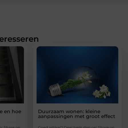
teresseren
de en hoe
Duurzaam wonen: kleine
aanpassingen met groot effect
p: Share on
Goed artikel? Deel hem dan op: Share on