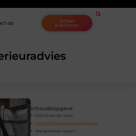
Artikel
act op
publiceren
erieuradvies
Inhoudsopgave
Stijladvies op maat
Verschillende soorten stijladvies
Veelgestelde vragen