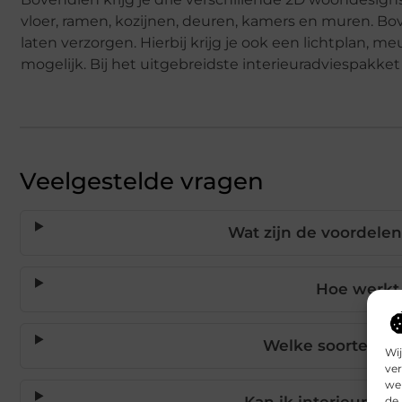
vloer, ramen, kozijnen, deuren, kamers en muren. Bo
laten verzorgen. Hierbij krijg je ook een lichtplan, 
mogelijk. Bij het uitgebreidste interieuradviespakket l
Veelgestelde vragen
Wat zijn de voordelen
Hoe werkt 
Welke soorten int
Wij
ver
we 
Kan ik interieurad
de 