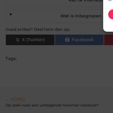
Wat is inbegrepen in e
Goed artikel? Deel hem dan op:
X (Twitter)
Facebook
Tags:
← VORIG
Op zoek naar een uitdagende hovenier vacature?