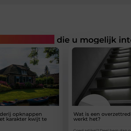
rde artikelen
die u mogelijk in
derij opknappen
Wat is een overzettre
t karakter kwijt te
werkt het?
Goed artikel? Deel hem dan o