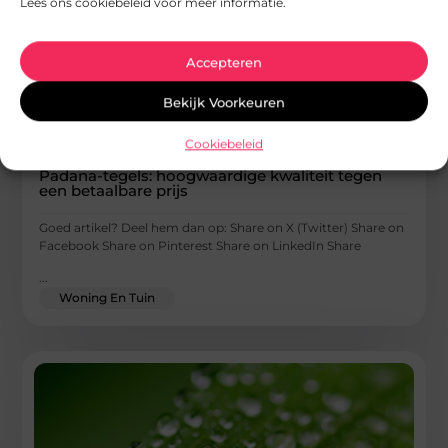
Lees ons cookiebeleid voor meer informatie.
Accepteren
Bekijk Voorkeuren
Cookiebeleid
Padana-tegels: hoogwaardige kwaliteit tegen
een betaalbare prijs
Goed artikel? Deel hem dan op: Share on X (Twitter) Share on
Facebook Share on Pinterest Share on LinkedIn Share
...
Woning En Tuin