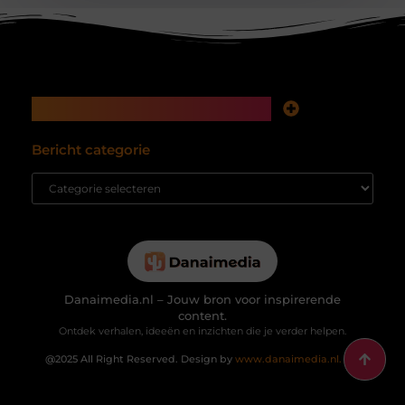
Main Links
Koop backlinks: snelle SEO-winst of tikkende tijdbom voor je website?
Inkomsten genereren met mijn website: hoe je van bezoekers echte waarde maakt
Bericht categorie
Danaimedia.nl – Jouw bron voor inspirerende
content.
Ontdek verhalen, ideeën en inzichten die je verder helpen.
@2025 All Right Reserved. Design by
www.danaimedia.nl.