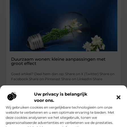
Duurzaam wonen: kleine aanpassingen met
groot effect
Goed artikel? Deel hem dan op: Share on X (Twitter) Share on
Facebook Share on Pinterest Share on LinkedIn Share
...
Uw privacy is belangrijk
Woning En Tuin
voor ons.
Wij gebruiken cookies en vergelijkbare technologieën om onze
website te verbeteren en u een optimale ervaring te bieden. Met
deze cookies analyseren we het sitegebruik, tonen we
gepersonaliseerde advertenties en verbeteren we de prestaties.