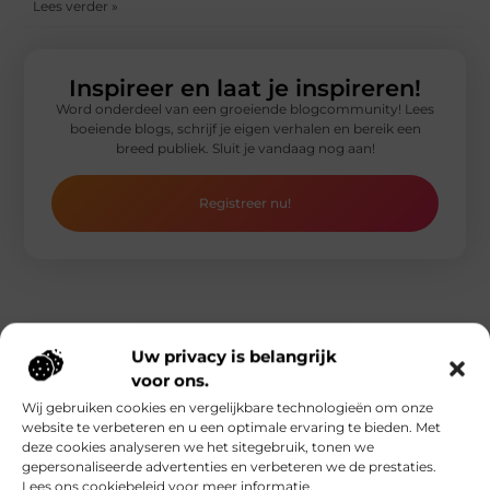
Lees verder »
Inspireer en laat je inspireren!
Word onderdeel van een groeiende blogcommunity! Lees
boeiende blogs, schrijf je eigen verhalen en bereik een
breed publiek. Sluit je vandaag nog aan!
Registreer nu!
Gerelateerde artikelen
die u mogelijk
Uw privacy is belangrijk
interesseren
voor ons.
Wij gebruiken cookies en vergelijkbare technologieën om onze
website te verbeteren en u een optimale ervaring te bieden. Met
deze cookies analyseren we het sitegebruik, tonen we
gepersonaliseerde advertenties en verbeteren we de prestaties.
Lees ons cookiebeleid voor meer informatie.