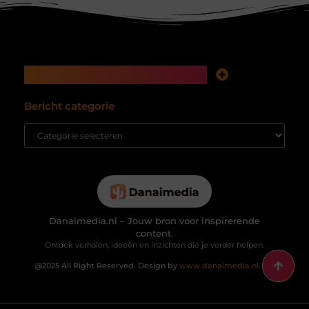
Main Links
Koop backlinks: snelle SEO-winst of tikkende tijdbom voor je website?
Inkomsten genereren met mijn website: hoe je van bezoekers echte waarde maakt
Bericht categorie
Danaimedia.nl – Jouw bron voor inspirerende
content.
Ontdek verhalen, ideeën en inzichten die je verder helpen.
@2025 All Right Reserved. Design by
www.danaimedia.nl.