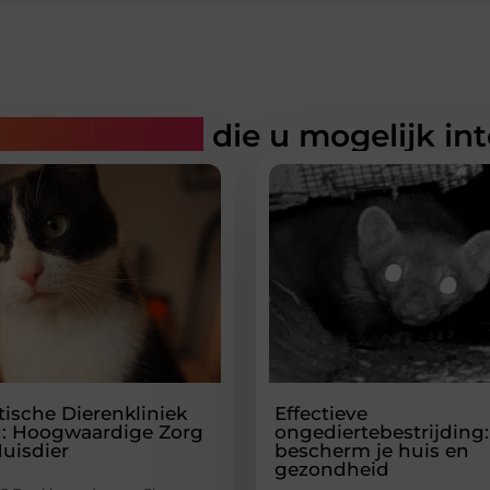
rde artikelen
die u mogelijk in
tische Dierenkliniek
Effectieve
d: Hoogwaardige Zorg
ongediertebestrijding:
Huisdier
bescherm je huis en
gezondheid