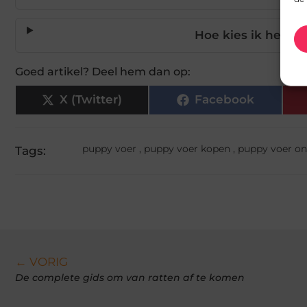
Hoe kies ik het ju
Goed artikel? Deel hem dan op:
X (Twitter)
Facebook
puppy voer
,
puppy voer kopen
,
puppy voer on
Tags:
← VORIG
De complete gids om van ratten af te komen