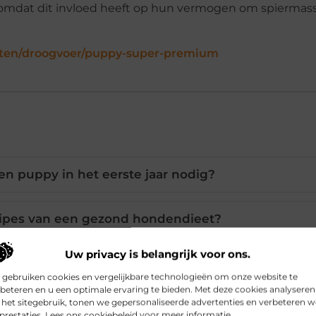
, omdat dit invloed heeft op hun vermogen om spiermass
cten/droogvoer/puppy-super-premium
en puppy in het eerste jaar nodig?
ncipes van een gezond hondendieet?
Uw privacy is belangrijk voor ons.
 recepten voor mijn hond maken?
 gebruiken cookies en vergelijkbare technologieën om onze website te
beteren en u een optimale ervaring te bieden. Met deze cookies analyseren
het sitegebruik, tonen we gepersonaliseerde advertenties en verbeteren w
assen specifieke voedingsbehoeften?
prestaties. Lees ons cookiebeleid voor meer informatie.