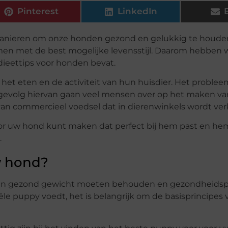
Pinterest
LinkedIn
 manieren om onze honden gezond en gelukkig te houden
men met de best mogelijke levensstijl. Daarom hebben 
ieettips voor honden bevat.
et eten en de activiteit van hun huisdier. Het probleem
Als gevolg hiervan gaan veel mensen over op het maken v
van commercieel voedsel dat in dierenwinkels wordt ver
voor uw hond kunt maken dat perfect bij hem past en hem
.
w hond?
e een gezond gewicht moeten behouden en gezondheid
e puppy voedt, het is belangrijk om de basisprincipes