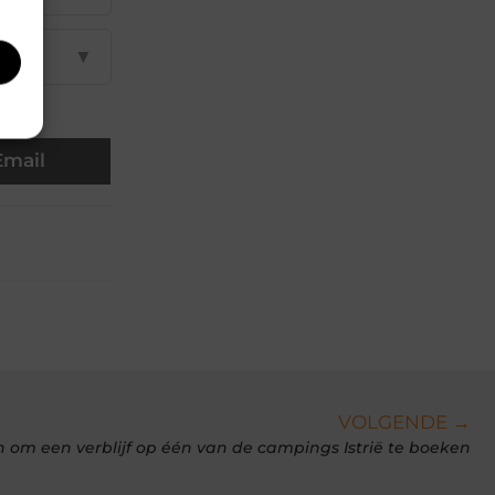
▼
Email
VOLGENDE →
 om een verblijf op één van de campings Istrië te boeken