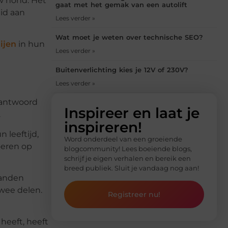
uw hond. Het
gaat met het gemak van een autolift
eid aan
Lees verder »
Wat moet je weten over technische SEO?
ijen
in hun
Lees verder »
Buitenverlichting kies je 12V of 230V?
Lees verder »
 antwoord
Inspireer en laat je
.
inspireren!
 leeftijd,
Word onderdeel van een groeiende
oeren op
blogcommunity! Lees boeiende blogs,
schrijf je eigen verhalen en bereik een
breed publiek. Sluit je vandaag nog aan!
aanden
twee delen.
Registreer nu!
heeft, heeft