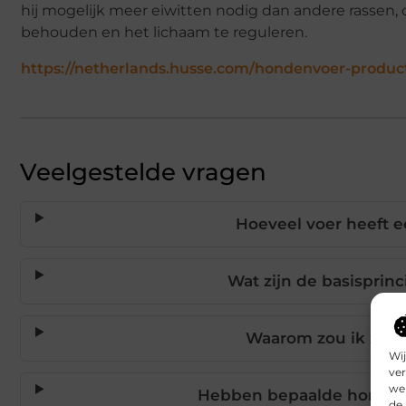
hij mogelijk meer eiwitten nodig dan andere rassen
behouden en het lichaam te reguleren.
https://netherlands.husse.com/hondenvoer-produ
Veelgestelde vragen
Hoeveel voer heeft e
Wat zijn de basispri
Waarom zou ik zelf
Wij
ver
we 
Hebben bepaalde hondenr
de 