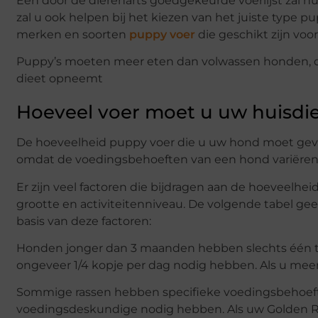
Een door de dierenarts goedgekeurde voerlijst zal nu
zal u ook helpen bij het kiezen van het juiste type p
merken en soorten
puppy voer
die geschikt zijn voo
Puppy’s moeten meer eten dan volwassen honden, d
dieet opneemt
Hoeveel voer moet u uw huisdi
De hoeveelheid puppy voer die u uw hond moet geven,
omdat de voedingsbehoeften van een hond variëren af
Er zijn veel factoren die bijdragen aan de hoeveelhei
grootte en activiteitenniveau. De volgende tabel ge
basis van deze factoren:
Honden jonger dan 3 maanden hebben slechts één t
ongeveer 1/4 kopje per dag nodig hebben. Als u meer 
Sommige rassen hebben specifieke voedingsbehoeften
voedingsdeskundige nodig hebben. Als uw Golden Retr