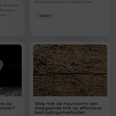
Pinterest Share on LinkedIn Share
p: Share on
 Share on
...
hare
Dieren
rs op
Weg met de houtworm: een
 weren?
diepgaande blik op effectieve
bestrijdingsmethoden