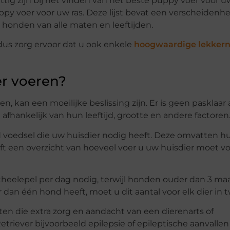
ttig zijn bij het vinden van het beste puppy voer voor 
uppy voer voor uw ras. Deze lijst bevat een verscheidenh
r honden van alle maten en leeftijden.
us zorg ervoor dat u ook enkele
hoogwaardige lekkern
er voeren?
 kan een moeilijke beslissing zijn. Er is geen pasklaar
hankelijk van hun leeftijd, grootte en andere factoren
d voedsel die uw huisdier nodig heeft. Deze omvatten hun
eft een overzicht van hoeveel voer u uw huisdier moet v
heelepel per dag nodig, terwijl honden ouder dan 3 m
dan één hond heeft, moet u dit aantal voor elk dier in 
 die extra zorg en aandacht van een dierenarts of
iever bijvoorbeeld epilepsie of epileptische aanvallen 