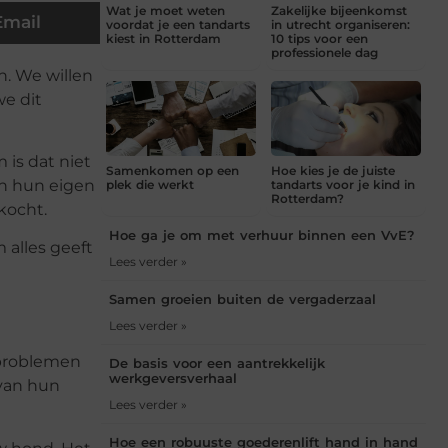
Wat je moet weten
Zakelijke bijeenkomst
Email
voordat je een tandarts
in utrecht organiseren:
kiest in Rotterdam
10 tips voor een
professionele dag
. We willen
we dit
 is dat niet
Samenkomen op een
Hoe kies je de juiste
an hun eigen
plek die werkt
tandarts voor je kind in
Rotterdam?
kocht.
Hoe ga je om met verhuur binnen een VvE?
 alles geeft
Lees verder »
Samen groeien buiten de vergaderzaal
Lees verder »
sproblemen
De basis voor een aantrekkelijk
werkgeversverhaal
 van hun
Lees verder »
Hoe een robuuste goederenlift hand in hand