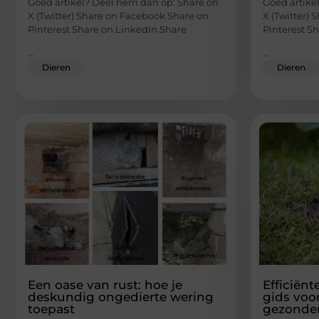
Goed artikel? Deel hem dan op: Share on
Goed artike
X (Twitter) Share on Facebook Share on
X (Twitter)
Pinterest Share on LinkedIn Share
Pinterest S
...
...
Dieren
Dieren
Een oase van rust: hoe je
Efficiënt
deskundig ongedierte wering
gids voor
toepast
gezonder