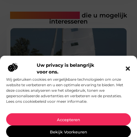
Gerelateerde artikelen
die u mogelijk
interesseren
Uw privacy is belangrijk
voor ons.
Wij gebruiken cookies en vergelijkbare technologieën om onze
website te verbeteren en u een optimale ervaring te bieden. Met
deze cookies analyseren we het sitegebruik, tonen we
gepersonaliseerde advertenties en verbeteren we de prestaties.
Geniet van een ontspannen zeiltocht met
Lees ons cookiebeleid voor meer informatie.
zeilbootverhuur in Heeg
Goed artikel? Deel hem dan op: Share on X (Twitter) Share on
Facebook Share on Pinterest Share on LinkedIn Share
Accepteren
...
Bekijk Voorkeuren
Hobby En Vrije Tijd