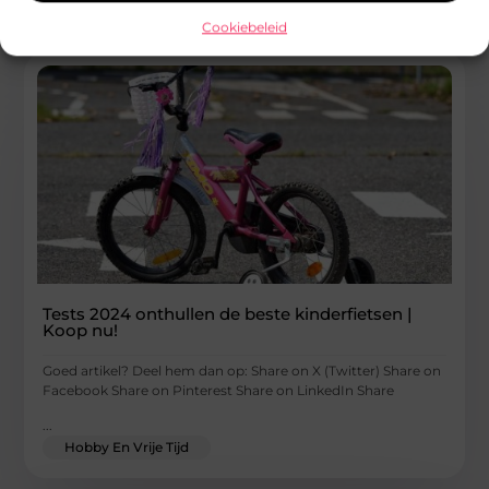
Cookiebeleid
Tests 2024 onthullen de beste kinderfietsen |
Koop nu!
Goed artikel? Deel hem dan op: Share on X (Twitter) Share on
Facebook Share on Pinterest Share on LinkedIn Share
...
Hobby En Vrije Tijd