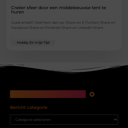
Creëer sfeer door een middeleeuwse tent te
huren
Goed artikel? Deel hem dan op: Share on X (Twitter) Share on
Facebook Share on Pinterest Share on LinkedIn Share
...
Hobby En Vrije Tijd
Main Links
Koop backlinks: snelle SEO-winst of tikkende tijdbom voor je website?
Inkomsten genereren met mijn website: hoe je van bezoekers echte waarde maakt
Bericht categorie