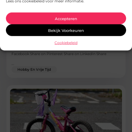
Lees ons cookiebeleid voor meer informatie.
Accepteren
Bekijk Voorkeuren
Geniet van een ontspannen zeiltocht met
zeilbootverhuur in Heeg
Cookiebeleid
Goed artikel? Deel hem dan op: Share on X (Twitter) Share on
Facebook Share on Pinterest Share on LinkedIn Share
...
Hobby En Vrije Tijd