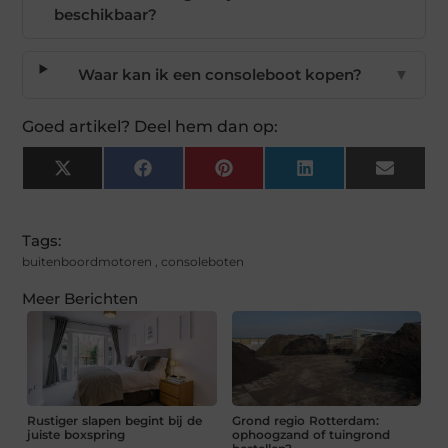
beschikbaar?
Waar kan ik een consoleboot kopen?
▼
Goed artikel? Deel hem dan op:
X
Facebook
Pinterest
LinkedIn
Email
(Twitter)
Tags:
buitenboordmotoren
,
consoleboten
Meer Berichten
Rustiger slapen begint bij de
Grond regio Rotterdam:
juiste boxspring
ophoogzand of tuingrond