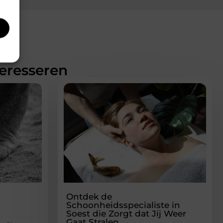
teresseren
Ontdek de
Schoonheidsspecialiste in
Soest die Zorgt dat Jij Weer
Gaat Stralen