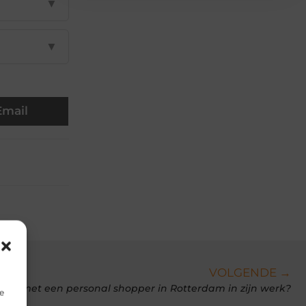
▼
▼
Email
VOLGENDE →
len met een personal shopper in Rotterdam in zijn werk?
e