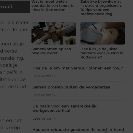
Wat je moet weten
Zakelijke bijeenkomst
voordat je een tandarts
in utrecht organiseren:
Email
kiest in Rotterdam
10 tips voor een
professionele dag
oor elk mens
eren. Je kan
nen als je
Samenkomen op een
Hoe kies je de juiste
 diverse
plek die werkt
tandarts voor je kind in
Rotterdam?
handeling.
voelt je
Hoe ga je om met verhuur binnen een VvE?
 zelfs in
Lees verder »
uitstekende
 in de huid
Samen groeien buiten de vergaderzaal
Lees verder »
De basis voor een aantrekkelijk
werkgeversverhaal
Lees verder »
en en het
e is erop
Hoe een robuuste goederenlift hand in hand