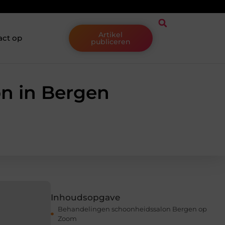
Artikel
act op
publiceren
n in Bergen
Inhoudsopgave
Behandelingen schoonheidssalon Bergen op
Zoom