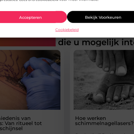
Accepteren
Bekijk Voorkeuren
Cookiebeleid
rde artikelen
die u mogelijk in
iedenis van
Hoe werken
: Van ritueel tot
schimmelnagellasers?
chijnsel