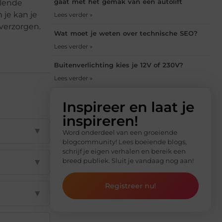
gaat met het gemak van een autolift
llende
je kan je
Lees verder »
verzorgen.
Wat moet je weten over technische SEO?
Lees verder »
Buitenverlichting kies je 12V of 230V?
Lees verder »
Inspireer en laat je
inspireren!
▼
Word onderdeel van een groeiende
blogcommunity! Lees boeiende blogs,
schrijf je eigen verhalen en bereik een
breed publiek. Sluit je vandaag nog aan!
▼
Registreer nu!
▼