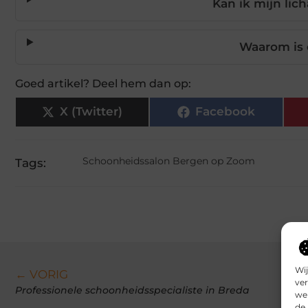
Kan ik mijn lic
Waarom is 
Goed artikel? Deel hem dan op:
X (Twitter)
Facebook
Schoonheidssalon Bergen op Zoom
Tags:
Wij
← VORIG
ver
Professionele schoonheidsspecialiste in Breda
we 
de 