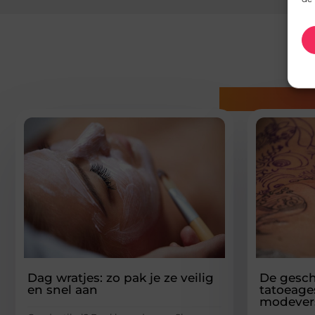
Gerelatee
Dag wratjes: zo pak je ze veilig
De gesch
en snel aan
tatoeages
modevers