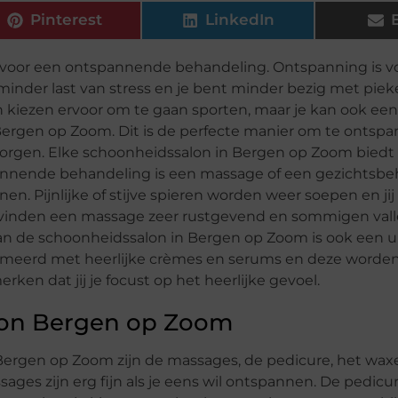
Pinterest
LinkedIn
voor een ontspannende behandeling. Ontspanning is v
e minder last van stress en je bent minder bezig met piek
kiezen ervoor om te gaan sporten, maar je kan ook een
ergen op Zoom. Dit is de perfecte manier om te ontspan
verzorgen. Elke schoonheidssalon in Bergen op Zoom biedt
nnende behandeling is een massage of een gezichtsbe
. Pijnlijke of stijve spieren worden weer soepen en jij 
inden een massage zeer rustgevend en sommigen vallen
an de schoonheidssalon in Bergen op Zoom is ook een 
esmeerd met heerlijke crèmes en serums en deze worden
ken dat jij je focust op het heerlijke gevoel.
lon Bergen op Zoom
ergen op Zoom zijn de massages, de pedicure, het wax
s zijn erg fijn als je eens wil ontspannen. De pedicur