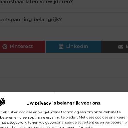
haamshaar laten verwijderen?
ontspanning belangrijk?
Pinterest
LinkedIn
Uw privacy is belangrijk voor ons.
 gebruiken cookies en vergelijkbare technologieën om onze website te
beteren en u een optimale ervaring te bieden. Met deze cookies analyseren
Hoe gaat het winke
het sitegebruik, tonen we gepersonaliseerde advertenties en verbeteren w
prestaties. Lees ons cookiebeleid voor meer informatie.