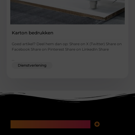
Karton bedrukken
Goed artikel? Deel hem dan op: Share on X (Twitter) Share on
Facebook Share on Pinterest Share on LinkedIn Share
...
Dienstverlening
Main Links
Koop backlinks: snelle SEO-winst of tikkende tijdbom voor je website?
Inkomsten genereren met mijn website: hoe je van bezoekers echte waarde maakt