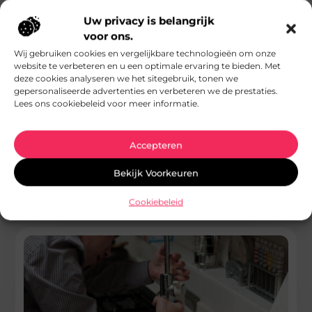
Uw privacy is belangrijk
voor ons.
Wij gebruiken cookies en vergelijkbare technologieën om onze
website te verbeteren en u een optimale ervaring te bieden. Met
deze cookies analyseren we het sitegebruik, tonen we
gepersonaliseerde advertenties en verbeteren we de prestaties.
Een betrouwbaar kabeldraagsysteem voor elke
Lees ons cookiebeleid voor meer informatie.
omgeving
Goed artikel? Deel hem dan op: Share on X (Twitter) Share on
Accepteren
Facebook Share on Pinterest Share on LinkedIn Share
Bekijk Voorkeuren
...
Dienstverlening
Cookiebeleid