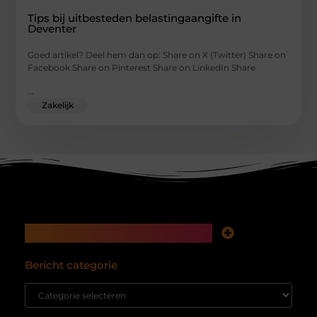
Tips bij uitbesteden belastingaangifte in
Deventer
Goed artikel? Deel hem dan op: Share on X (Twitter) Share on
Facebook Share on Pinterest Share on LinkedIn Share
...
Zakelijk
Main Links
Koop backlinks: snelle SEO-winst of tikkende tijdbom voor je website?
Inkomsten genereren met mijn website: hoe je van bezoekers echte waarde maakt
Bericht categorie