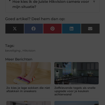
Hoe kies ik de juiste Hikvision camera voor
▼
mijn situatie?
Goed artikel? Deel hem dan op:
X
Facebook
Pinterest
LinkedIn
Email
(Twitter)
Tags:
beveiliging
,
Hikvision
Meer Berichten
Zo kies je lage sokken die niet
Zelfklevende tegels als snelle
afzakken in sneakers
upgrade voor je keuken
achterwand