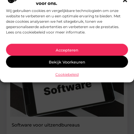
De basis voor een aantrekkelijk
voor ons.
werkgeversverhaal
Wij gebruiken cookies en vergelijkbare technologieën om onze
website te verbeteren en u een optimale ervaring te bieden. Met
Goed artikel? Deel hem dan op: Share on X (Twitter) Share on
deze cookies analyseren we het sitegebruik, tonen we
Facebook Share on Pinterest Share on LinkedIn Share
gepersonaliseerde advertenties en verbeteren we de prestaties.
...
Lees ons cookiebeleid voor meer informatie.
Zakelijk
Accepteren
Bekijk Voorkeuren
Cookiebeleid
Software voor uitzendbureaus