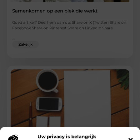
Samenkomen op een plek die werkt
Goed artikel? Deel hem dan op: Share on X (Twitter) Share on
Facebook Share on Pinterest Share on LinkedIn Share
...
Zakelijk
Uw privacy is belangrijk