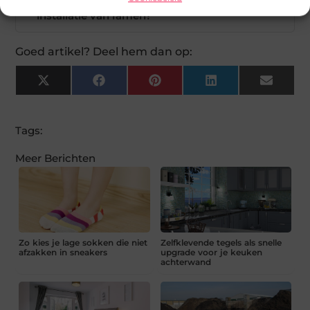
Wat zijn de voordelen van winterse
▼
installatie van ramen?
Goed artikel? Deel hem dan op:
X
Facebook
Pinterest
LinkedIn
Email
(Twitter)
Tags:
Meer Berichten
Zo kies je lage sokken die niet
Zelfklevende tegels als snelle
afzakken in sneakers
upgrade voor je keuken
achterwand