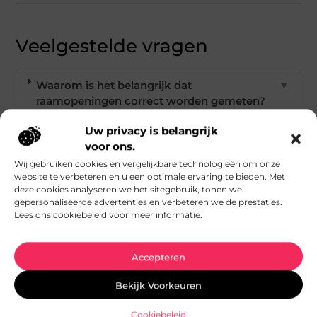
Veelgestelde vragen
Waarom is het belangrijk dat
▼
raamopeningen correct worden gemeten?
Uw privacy is belangrijk
Wat moet ik voorbereiken voordat de oude
▼
voor ons.
ramen worden verwijderd?
Wij gebruiken cookies en vergelijkbare technologieën om onze
website te verbeteren en u een optimale ervaring te bieden. Met
deze cookies analyseren we het sitegebruik, tonen we
Hoe verloopt het installatieproces van
▼
gepersonaliseerde advertenties en verbeteren we de prestaties.
Lees ons cookiebeleid voor meer informatie.
PVC-ramen?
Accepteren
Waarom is winter het beste seizoen voor
▼
raamvervanging?
Bekijk Voorkeuren
Cookiebeleid