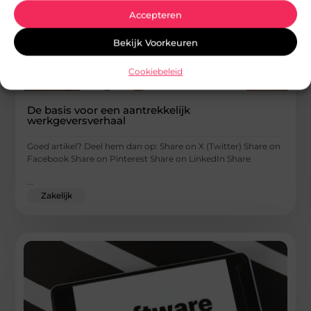
Accepteren
Bekijk Voorkeuren
Cookiebeleid
De basis voor een aantrekkelijk
werkgeversverhaal
Goed artikel? Deel hem dan op: Share on X (Twitter) Share on
Facebook Share on Pinterest Share on LinkedIn Share
...
Zakelijk