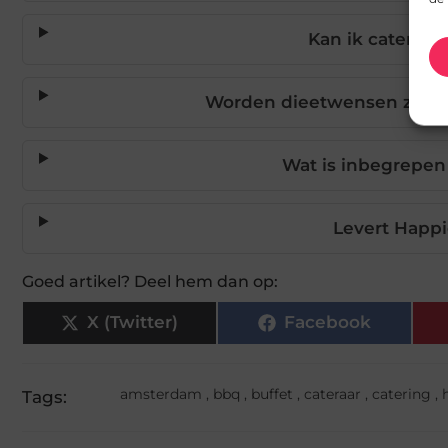
Kan ik catering
Worden dieetwensen zoals g
Wat is inbegrepen
Levert Happ
Goed artikel? Deel hem dan op:
X (Twitter)
Facebook
amsterdam
,
bbq
,
buffet
,
cateraar
,
catering
,
Tags: