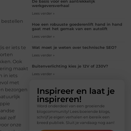
De basis voor een aantrekkelijk
werkgeversverhaal
Lees verder »
 bestellen
Hoe een robuuste goederenlift hand in hand
gaat met het gemak van een autolift
Lees verder »
s er iets te
Wat moet je weten over technische SEO?
oorten
Lees verder »
akken. Ook
Buitenverlichting kies je 12V of 230V?
tering maakt
Lees verder »
 in iets
evol met
Inspireer en laat je
ten bezorgen
atuurlijk
inspireren!
appie
Word onderdeel van een groeiende
llandse
blogcommunity! Lees boeiende blogs,
schrijf je eigen verhalen en bereik een
al zelf
breed publiek. Sluit je vandaag nog aan!
 voor onze