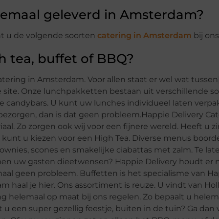
llemaal geleverd in Amsterdam?
nt u de volgende soorten
catering in Amsterdam
bij ons
h tea, buffet of BBQ?
tering in Amsterdam. Voor allen staat er wel wat tussen|i
ze site. Onze lunchpakketten bestaan uit verschillende s
rse candybars. U kunt uw lunches individueel laten verp
n bezorgen, dan is dat geen probleem.Happie Delivery Ca
l. Zo zorgen ook wij voor een fijnere wereld. Heeft u zin
n kunt u kiezen voor een High Tea. Diverse menus boord
brownies, scones en smakelijke ciabattas met zalm. Te la
en uw gasten dieetwensen? Happie Delivery houdt er n
llemaal geen probleem. Buffetten is het specialisme van H
m haal je hier. Ons assortiment is reuze. U vindt van Ho
g helemaal op maat bij ons regelen. Zo bepaalt u helema
u een super gezellig feestje, buiten in de tuin? Ga dan