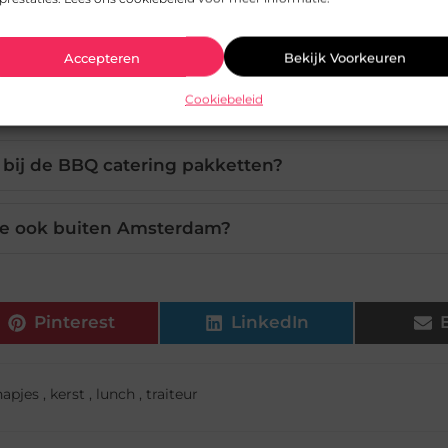
 op maat laten samenstellen?
Accepteren
Bekijk Voorkeuren
Cookiebeleid
lutenvrij en lactosevrij gerespecteerd?
 bij de BBQ catering pakketten?
ie ook buiten Amsterdam?
Pinterest
LinkedIn
hapjes
,
kerst
,
lunch
,
traiteur