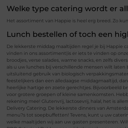
Welke type catering wordt er a
Het assortiment van Happie is heel erg breed. Zo ku
Lunch bestellen of toch een hig
De lekkerste middag maaltijden regel je bij Happie ca
vinden in ons assortiment|is er iets te vinden op on
broodjes, verse salades, warme snacks, en zelfs dive
als u uw lunches bij verschillende mensen wilt late
uitsluitend gebruik van biologisch verpakkingsmateriaa
feestelijkers dan een alledaagse middagmaaltijd, da
heerlijke hartige en zoete gerechtjes. Bijvoorbeeld 
voor grotere groepen of kleine samenkomsten. Hebb
rekening mee! Glutenvrij, lactosevrij, halal, het is a
Delivery Catering. De lekkerste dinners van Amsterda
menu?s tot soepbuffetten! Tevens, kunt u uw caterin
welke maaltijden wij aan uw gasten presenteren. Wilt 