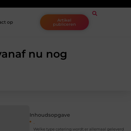
Artikel
act op
publiceren
vanaf nu nog
Inhoudsopgave
Welke type catering wordt er allemaal geleverd