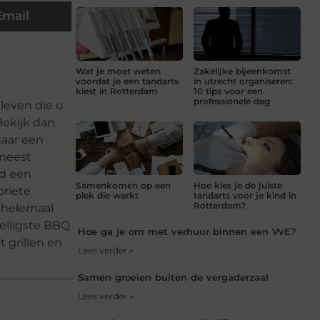
Email
Wat je moet weten
Zakelijke bijeenkomst
voordat je een tandarts
in utrecht organiseren:
kiest in Rotterdam
10 tips voor een
professionele dag
tleven die u
Bekijk dan
naar een
 meest
ld een
Samenkomen op een
Hoe kies je de juiste
oriete
plek die werkt
tandarts voor je kind in
Rotterdam?
r helemaal
elligste BBQ
Hoe ga je om met verhuur binnen een VvE?
 grillen en
Lees verder »
Samen groeien buiten de vergaderzaal
Lees verder »