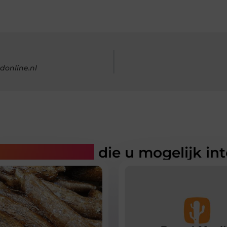
edonline.nl
rde artikelen
die u mogelijk in