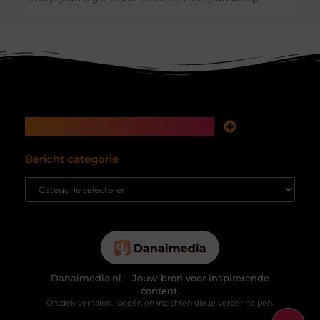
Main Links
Koop backlinks: snelle SEO-winst of tikkende tijdbom voor je website?
Inkomsten genereren met mijn website: hoe je van bezoekers echte waarde maakt
Bericht categorie
Danaimedia.nl – Jouw bron voor inspirerende
content.
Ontdek verhalen, ideeën en inzichten die je verder helpen.