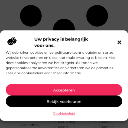
Uw privacy is belangrijk
Eten en drinken
Relatie
voor ons.
Alle
Financieel
Sport
onderwerpen
Wij gebruiken cookies en vergelijkbare technologieën om onze
Fotografie
Telefonie
website te verbeteren en u een optimale ervaring te bieden. Met
Gezondheid
Testing
deze cookies analyseren we het sitegebruik, tonen we
Aanbiedingen
Hobby en vrije
Toerisme
gepersonaliseerde advertenties en verbeteren we de prestaties.
Afvalverwerking
tijd
Tuin en
Lees ons cookiebeleid voor meer informatie.
Architectuur
Horeca
buitenleven
Auto's en
Huishoudelijk
Tweewielers
Motoren
Industrie
Vakantie
Banen en
Accepteren
Internet
Verbouwen
opleidingen
Internet
Vervoer en
Beauty en
marketing
transport
Bekijk Voorkeuren
verzorging
Kinderen
Winkelen
Bedrijven
Kunst en Kitsch
Woning en Tuin
Cookiebeleid
Blog
Management
Woningen
Boeken en
Marketing
Zakelijk
Tijdschriften
Media
Zakelijke