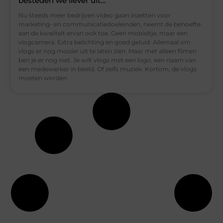
besteden we liever uit…
Nu steeds meer bedrijven video gaan inzetten voor
marketing- en communicatiedoeleinden, neemt de behoefte
aan de kwaliteit ervan ook toe. Geen mobieltje, maar een
vlogcamera. Extra belichting en goed geluid. Allemaal om
vlogs er nog mooier uit te laten zien. Maar met alleen filmen
ben je er nog niet. Je wilt vlogs met een logo, een naam van
een medewerker in beeld. Of zelfs muziek. Kortom, de vlogs
moeten worden