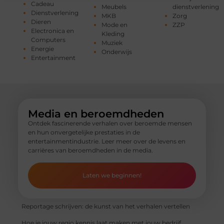
Cadeau
Meubels
dienstverlening
Dienstverlening
MKB
Zorg
Dieren
Mode en
ZZP
Electronica en
Kleding
Computers
Muziek
Energie
Onderwijs
Entertainment
Media en beroemdheden
Ontdek fascinerende verhalen over beroemde mensen
en hun onvergetelijke prestaties in de
entertainmentindustrie. Leer meer over de levens en
carrières van beroemdheden in de media.
Laten we beginnen!
Reportage schrijven: de kunst van het verhalen vertellen
Hoe je jouw regio kennis laat maken met jouw bedrijf