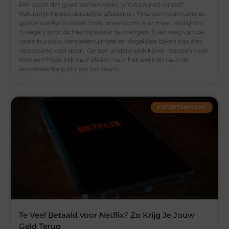
Een team dat goed samenwerkt, ontstaat niet vanzelf.
Natuurlijk helpen duidelijke afspraken, fijne communicatie en
goede werkprocessen mee, maar soms is er meer nodig om
collega’s echt dichter bij elkaar te brengen. Even weg van de
vaste bureaus, vergaderruimtes en dagelijkse taken kan dan
verrassend veel doen. Op een andere plek kijken mensen vaak
met een frisse blik naar elkaar, naar het werk en naar de
samenwerking binnen het team.
ENTERTAINMENT
Te Veel Betaald voor Netflix? Zo Krijg Je Jouw
Geld Terug