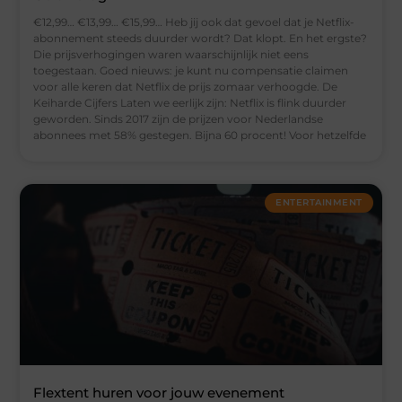
€12,99… €13,99… €15,99… Heb jij ook dat gevoel dat je Netflix-
abonnement steeds duurder wordt? Dat klopt. En het ergste?
Die prijsverhogingen waren waarschijnlijk niet eens
toegestaan. Goed nieuws: je kunt nu compensatie claimen
voor alle keren dat Netflix de prijs zomaar verhoogde. De
Keiharde Cijfers Laten we eerlijk zijn: Netflix is flink duurder
geworden. Sinds 2017 zijn de prijzen voor Nederlandse
abonnees met 58% gestegen. Bijna 60 procent! Voor hetzelfde
ENTERTAINMENT
Flextent huren voor jouw evenement