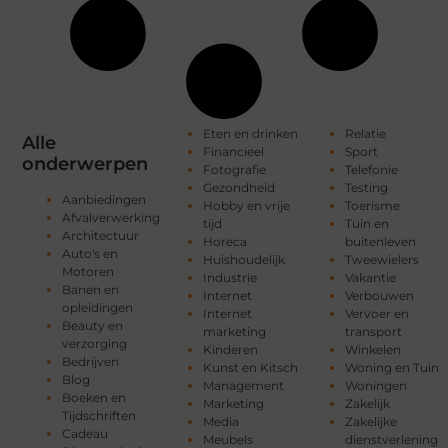
Eten en drinken
Relatie
Alle
Financieel
Sport
onderwerpen
Fotografie
Telefonie
Gezondheid
Testing
Aanbiedingen
Hobby en vrije
Toerisme
Afvalverwerking
tijd
Tuin en
Architectuur
Horeca
buitenleven
Auto's en
Huishoudelijk
Tweewielers
Motoren
Industrie
Vakantie
Banen en
Internet
Verbouwen
opleidingen
Internet
Vervoer en
Beauty en
marketing
transport
verzorging
Kinderen
Winkelen
Bedrijven
Kunst en Kitsch
Woning en Tuin
Blog
Management
Woningen
Boeken en
Marketing
Zakelijk
Tijdschriften
Media
Zakelijke
Cadeau
Meubels
dienstverlening