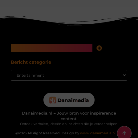
Main Links
Koop backlinks: snelle SEO-winst of tikkende tijdbom voor je website?
Inkomsten genereren met mijn website: hoe je van bezoekers echte waarde maakt
Bericht categorie
Danaimedia.nl – Jouw bron voor inspirerende
content.
Ontdek verhalen, ideeën en inzichten die je verder helpen.
@2025 All Right Reserved. Design by
www.danaimedia.nl.