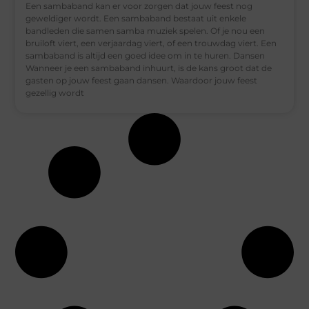
Een sambaband kan er voor zorgen dat jouw feest nog
geweldiger wordt. Een sambaband bestaat uit enkele
bandleden die samen samba muziek spelen. Of je nou een
bruiloft viert, een verjaardag viert, of een trouwdag viert. Een
sambaband is altijd een goed idee om in te huren. Dansen
Wanneer je een sambaband inhuurt, is de kans groot dat de
gasten op jouw feest gaan dansen. Waardoor jouw feest
gezellig wordt