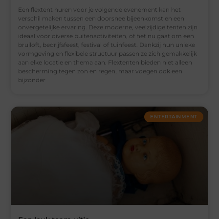
Een flextent huren voor je volgende evenement kan het
verschil maken tussen een doorsnee bijeenkomst en een
onvergetelijke ervaring. Deze moderne, veelzijdige tenten zijn
ideaal voor diverse buitenactiviteiten, of het nu gaat om een
bruiloft, bedrijfsfeest, festival of tuinfeest. Dankzij hun unieke
vormgeving en flexibele structuur passen ze zich gemakkelijk
aan elke locatie en thema aan. Flextenten bieden niet alleen
bescherming tegen zon en regen, maar voegen ook een
bijzonder
ENTERTAINMENT