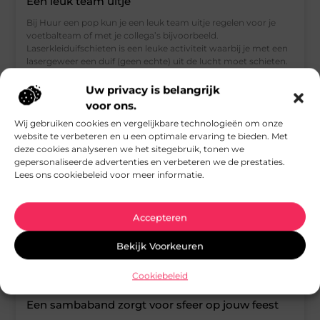
Een leuk team uitje
Bij Huur een pop kun je een leuk team uitje regelen voor je
voetbalteam of met je collega’s bijvoorbeeld.
Laserkleiduifschieten is een leuke activiteit waarbij je met een
lasergeweer een duif (geen echte) uit de lucht moet schieten.
Dit is leuk om je richt gevoel te testen en leuk om natuurlijk
heel veel lol aan beleven met een grote groep mensen. Er zijn
Uw privacy is belangrijk
niet heel veel activiteiten waarbij je met
voor ons.
Wij gebruiken cookies en vergelijkbare technologieën om onze
website te verbeteren en u een optimale ervaring te bieden. Met
deze cookies analyseren we het sitegebruik, tonen we
ENTERTAINMENT
gepersonaliseerde advertenties en verbeteren we de prestaties.
Lees ons cookiebeleid voor meer informatie.
Accepteren
Bekijk Voorkeuren
Cookiebeleid
Een sambaband zorgt voor sfeer op jouw feest