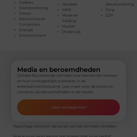
Cadeau
Meubels
dienstverlening
Dienstverlening
MKB
Zorg
Dieren
Mode en
ZZP
Electronica en
Kleding
Computers
Muziek
Energie
Onderwijs
Entertainment
Media en beroemdheden
Ontdek fascinerende verhalen over beroemde mensen
en hun onvergetelijke prestaties in de
entertainmentindustrie. Leer meer over de levens en
carrières van beroemdheden in de media.
Laten we beginnen!
Reportage schrijven: de kunst van het verhalen vertellen
Hoe je jouw regio kennis laat maken met jouw bedrijf