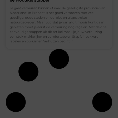
eenvoudige stappen!
Je gaat verhuizen binnen of naar de gezelligste provincie van
Nederland! In Brabant is het goed vertoeven met veel
gezellige, oude steden en dorpjes en uitgestrekte
natuurgebieden. Maar voordat je van al dit moois kunt gaan
genieten moet je eerst de verhuizing nog regelen. Met de drie
eenvoudige stappen uit dit artikel maak je jouw verhuizing
een stuk makkelijker en comfortabeler! Stap 1: inpakken,
labelen en opruimen Verhuizen begint in