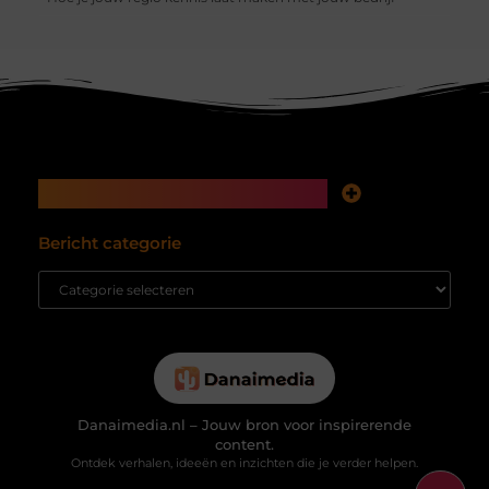
Main Links
Koop backlinks: snelle SEO-winst of tikkende tijdbom voor je website?
Inkomsten genereren met mijn website: hoe je van bezoekers echte waarde maakt
Bericht categorie
Danaimedia.nl – Jouw bron voor inspirerende
content.
Ontdek verhalen, ideeën en inzichten die je verder helpen.