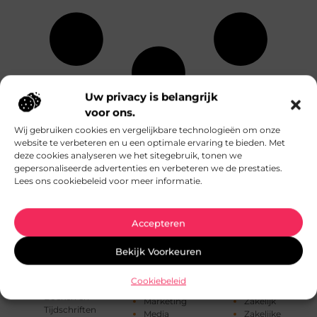
Uw privacy is belangrijk
Eten en drinken
Relatie
voor ons.
Alle
Financieel
Sport
onderwerpen
Wij gebruiken cookies en vergelijkbare technologieën om onze
Fotografie
Telefonie
website te verbeteren en u een optimale ervaring te bieden. Met
Gezondheid
Testing
deze cookies analyseren we het sitegebruik, tonen we
Aanbiedingen
Hobby en vrije
Toerisme
gepersonaliseerde advertenties en verbeteren we de prestaties.
Afvalverwerking
tijd
Tuin en
Lees ons cookiebeleid voor meer informatie.
Architectuur
Horeca
buitenleven
Auto's en
Huishoudelijk
Tweewielers
Motoren
Industrie
Vakantie
Banen en
Accepteren
Internet
Verbouwen
opleidingen
Internet
Vervoer en
Beauty en
marketing
transport
Bekijk Voorkeuren
verzorging
Kinderen
Winkelen
Bedrijven
Kunst en Kitsch
Woning en Tuin
Cookiebeleid
Blog
Management
Woningen
Boeken en
Marketing
Zakelijk
Tijdschriften
Media
Zakelijke