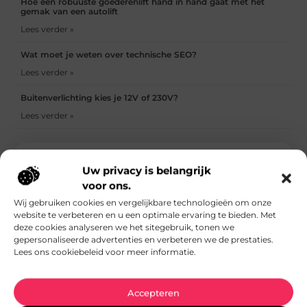
Hoe een robuuste goederenlift hand in hand gaat met het
gemak van een autolift
Lees verder »
Wat moet je weten over technische SEO?
Lees verder »
Buitenverlichting kies je 12V of 230V?
Lees verder »
Inspireer en laat je inspireren!
Uw privacy is belangrijk
Word onderdeel van een groeiende blogcommunity! Lees
voor ons.
boeiende blogs, schrijf je eigen verhalen en bereik een
Wij gebruiken cookies en vergelijkbare technologieën om onze
breed publiek. Sluit je vandaag nog aan!
website te verbeteren en u een optimale ervaring te bieden. Met
deze cookies analyseren we het sitegebruik, tonen we
Registreer nu!
gepersonaliseerde advertenties en verbeteren we de prestaties.
Lees ons cookiebeleid voor meer informatie.
Accepteren