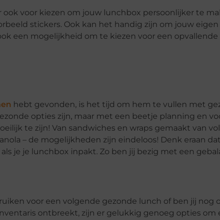
er ook voor kiezen om jouw lunchbox persoonlijker te 
rbeeld stickers. Ook kan het handig zijn om jouw eige
r ook een mogelijkheid om te kiezen voor een opvallende
nen
hebt gevonden, is het tijd om hem te vullen met g
ngezonde opties zijn, maar met een beetje planning en v
moeilijk te zijn! Van sandwiches en wraps gemaakt van v
anola – de mogelijkheden zijn eindeloos! Denk eraan da
 als je je lunchbox inpakt. Zo ben jij bezig met een geb
ebruiken voor een volgende gezonde lunch of ben jij nog 
entaris ontbreekt, zijn er gelukkig genoeg opties om 