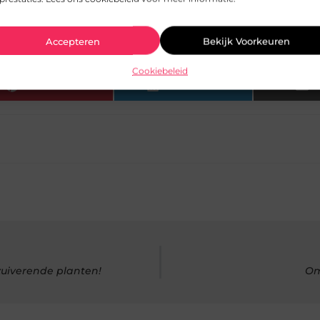
een goede lunchbox kopen?
Accepteren
Bekijk Voorkeuren
Cookiebeleid
Pinterest
LinkedIn
zuiverende planten!
Om