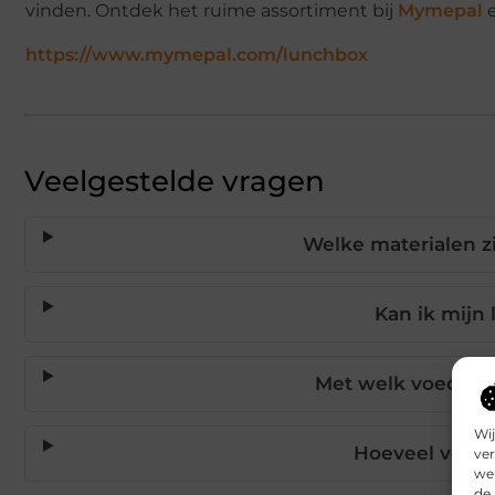
vinden. Ontdek het ruime assortiment bij
Mymepal
e
https://www.mymepal.com/lunchbox
Veelgestelde vragen
Welke materialen z
Kan ik mijn
Met welk voedsel 
Wij
Hoeveel voeds
ver
we 
de 