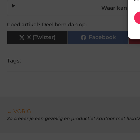
Waar kan ik 
Goed artikel? Deel hem dan op:
X (Twitter)
Facebook
Tags:
← VORIG
Zo creëer je een gezellig en productief kantoor met lucht