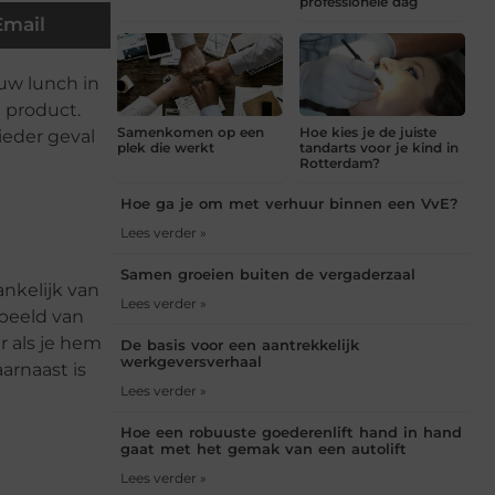
professionele dag
Email
uw lunch in
t product.
Samenkomen op een
Hoe kies je de juiste
ieder geval
plek die werkt
tandarts voor je kind in
Rotterdam?
Hoe ga je om met verhuur binnen een VvE?
Lees verder »
Samen groeien buiten de vergaderzaal
ankelijk van
Lees verder »
rbeeld van
r als je hem
De basis voor een aantrekkelijk
werkgeversverhaal
aarnaast is
Lees verder »
Hoe een robuuste goederenlift hand in hand
gaat met het gemak van een autolift
Lees verder »