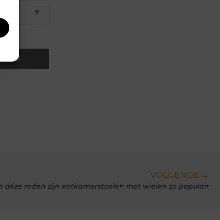
▼
Email
VOLGENDE →
 déze reden zijn eetkamerstoelen met wielen zo populair