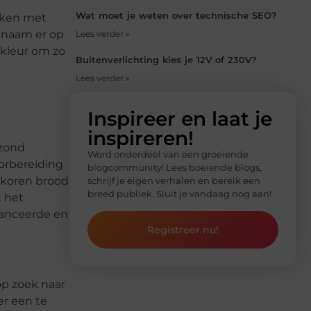
Wat moet je weten over technische SEO?
maken met
n naam er op
Lees verder »
 kleur om zo
Buitenverlichting kies je 12V of 230V?
Lees verder »
Inspireer en laat je
inspireren!
ezond
Word onderdeel van een groeiende
oorbereiding
blogcommunity! Lees boeiende blogs,
olkoren brood
schrijf je eigen verhalen en bereik een
breed publiek. Sluit je vandaag nog aan!
t het
alanceerde en
Registreer nu!
op zoek naar
er een te