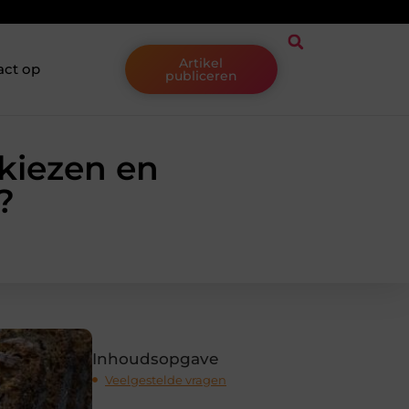
Artikel
act op
publiceren
kiezen en
?
Inhoudsopgave
Veelgestelde vragen