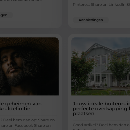
Pinterest Share on LinkedIn S
...
ngen
Aanbiedingen
de geheimen van
Jouw ideale buitenrui
kruldefinitie
perfecte overkapping 
plaatsen
l? Deel hem dan op: Share on
Goed artikel? Deel hem dan o
 Share on Facebook Share on