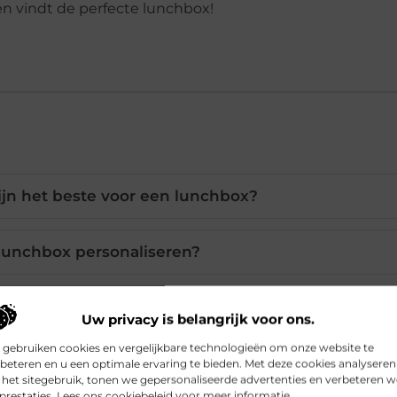
n vindt de perfecte lunchbox!
ijn het beste voor een lunchbox?
 lunchbox personaliseren?
vul ik mijn lunchbox het beste?
Uw privacy is belangrijk voor ons.
 gebruiken cookies en vergelijkbare technologieën om onze website te
el past er in een lunchbox?
beteren en u een optimale ervaring te bieden. Met deze cookies analyseren
het sitegebruik, tonen we gepersonaliseerde advertenties en verbeteren w
prestaties. Lees ons cookiebeleid voor meer informatie.