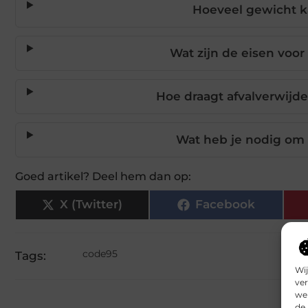
Hoeveel gewicht k
Wat zijn de eisen voor
Hoe draagt afvalverwijde
Wat heb je nodig om
Goed artikel? Deel hem dan op:
X (Twitter)
Facebook
code95
Tags:
Wij
ver
we 
de 