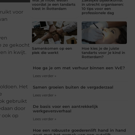
Wat je moet weten
Zakelijke bijeenkomst
voordat je een tandarts
in utrecht organiseren:
kiest in Rotterdam
10 tips voor een
ruikt voor
professionele dag
 van
ven
e ze gekocht
Samenkomen op een
Hoe kies je de juiste
n in kwijt.
plek die werkt
tandarts voor je kind in
Rotterdam?
Hoe ga je om met verhuur binnen een VvE?
Lees verder »
voldoen. Het
Samen groeien buiten de vergaderzaal
e
Lees verder »
ok gebruikt
De basis voor een aantrekkelijk
gedaan door
werkgeversverhaal
r ook op
Lees verder »
Hoe een robuuste goederenlift hand in hand
gaat met het gemak van een autolift