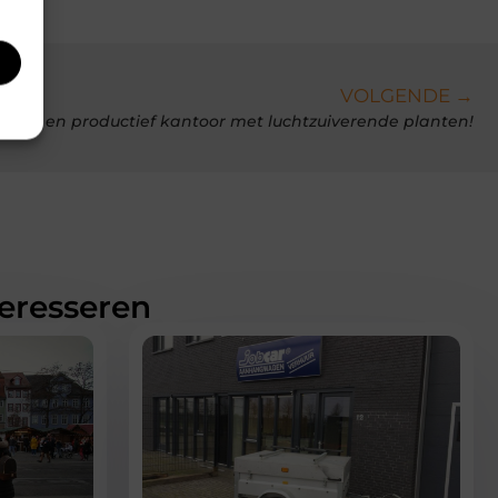
VOLGENDE →
zellig en productief kantoor met luchtzuiverende planten!
teresseren