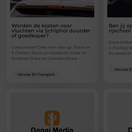
Worden de kosten voor
Ben jij o
vluchten via Schiphol duurder
rijschool
of goedkoper?
Goed artike
Goed artikel? Deel hem dan op: Share on
X (Twitter)
X (Twitter) Share on Facebook Share on
Pinterest S
Pinterest Share on LinkedIn Share
...
...
Vervoer E
Vervoer En Transport