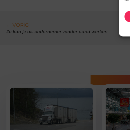
← VORIG
Zo kan je als ondernemer zonder pand werken
Gerelatee