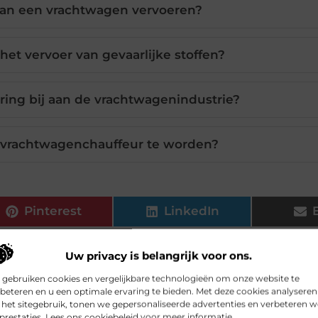
an een vrachtwagen vervoeren?
 het vervoer van gevaarlijke stoffen?
ring bij aan de vrachtwagenindustrie?
 vrachtwagenchauffeur te worden?
Pinterest
LinkedIn
Uw privacy is belangrijk voor ons.
 gebruiken cookies en vergelijkbare technologieën om onze website te
beteren en u een optimale ervaring te bieden. Met deze cookies analyseren
het sitegebruik, tonen we gepersonaliseerde advertenties en verbeteren w
prestaties. Lees ons cookiebeleid voor meer informatie.