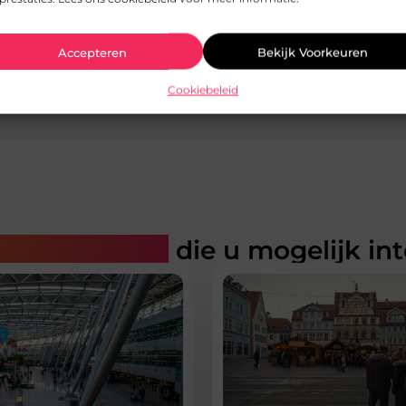
Accepteren
Bekijk Voorkeuren
Cookiebeleid
Zo creëer je een ge
rde artikelen
die u mogelijk in