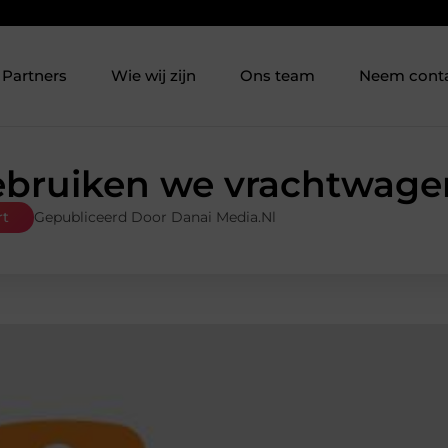
Partners
Wie wij zijn
Ons team
Neem cont
bruiken we vrachtwage
rt
Gepubliceerd Door Danai Media.nl