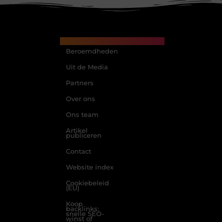
Main Links
Beroemdheden
Uit de Media
Partners
Over ons
Ons team
Artikel
publiceren
Contact
Website index
Cookiebeleid
(EU)
Koop
backlinks:
snelle SEO-
winst of