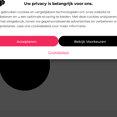
Uw privacy is belangrijk voor ons.
 gebruiken cookies en vergelijkbare technologieën om onze website te
beteren en u een optimale ervaring te bieden. Met deze cookies analyseren
het sitegebruik, tonen we gepersonaliseerde advertenties en verbeteren w
prestaties. Lees ons cookiebeleid voor meer informatie.
Accepteren
Bekijk Voorkeuren
Cookiebeleid