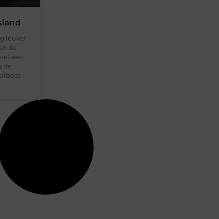
sland
og leuker
aan de
 met een
g de
eilboot