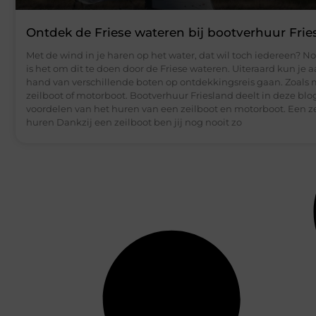
Ontdek de Friese wateren bij bootverhuur Frie
Met de wind in je haren op het water, dat wil toch iedereen? N
is het om dit te doen door de Friese wateren. Uiteraard kun je 
hand van verschillende boten op ontdekkingsreis gaan. Zoals
zeilboot of motorboot. Bootverhuur Friesland deelt in deze blo
voordelen van het huren van een zeilboot en motorboot. Een z
huren Dankzij een zeilboot ben jij nog nooit zo