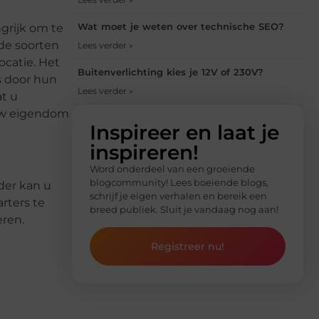
Wat moet je weten over technische SEO?
ngrijk om te
nde soorten
Lees verder »
ocatie. Het
Buitenverlichting kies je 12V of 230V?
s door hun
Lees verder »
t u
 uw eigendom
Inspireer en laat je
inspireren!
Word onderdeel van een groeiende
blogcommunity! Lees boeiende blogs,
der kan u
schrijf je eigen verhalen en bereik een
rters te
breed publiek. Sluit je vandaag nog aan!
eren.
Registreer nu!