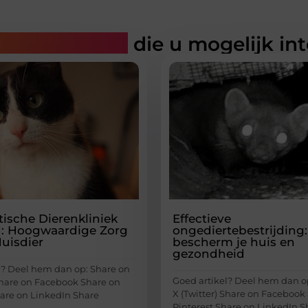
rde artikelen
die u mogelijk in
tische Dierenkliniek
Effectieve
d: Hoogwaardige Zorg
ongediertebestrijding:
Huisdier
bescherm je huis en
gezondheid
l? Deel hem dan op: Share on
Goed artikel? Deel hem dan o
 Share on Facebook Share on
X (Twitter) Share on Facebook
hare on LinkedIn Share
Pinterest Share on LinkedIn S