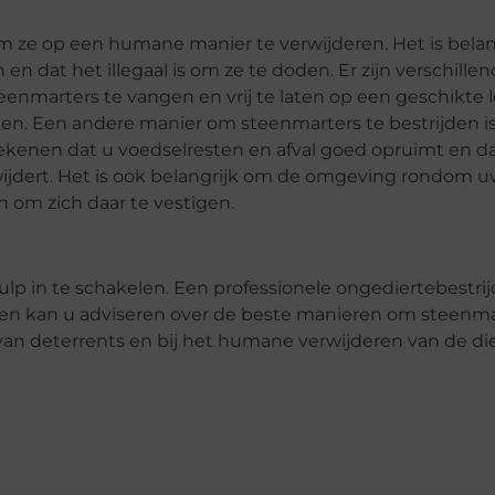
 om ze op een humane manier te verwijderen. Het is bela
 dat het illegaal is om ze te doden. Er zijn verschille
eenmarters te vangen en vrij te laten op een geschikte l
den. Een andere manier om steenmarters te bestrijden i
ekenen dat u voedselresten en afval goed opruimt en da
rwijdert. Het is ook belangrijk om de omgeving rondom
n om zich daar te vestigen.
lp in te schakelen. Een professionele ongediertebestrij
 en kan u adviseren over de beste manieren om steenma
 van deterrents en bij het humane verwijderen van de di