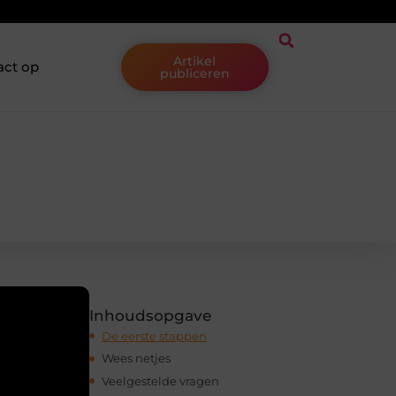
Artikel
act op
publiceren
n
Inhoudsopgave
De eerste stappen
Wees netjes
Veelgestelde vragen