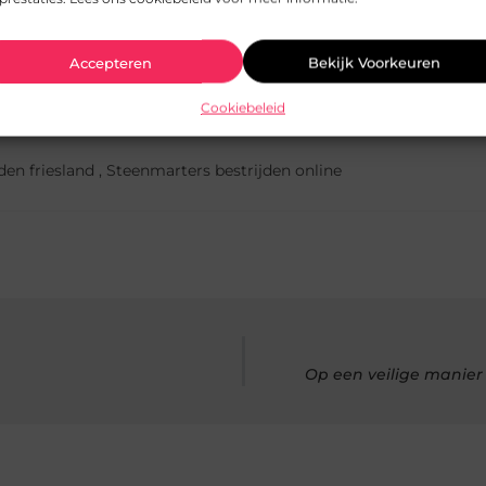
Accepteren
Bekijk Voorkeuren
Pinterest
LinkedIn
Cookiebeleid
den friesland
,
Steenmarters bestrijden online
Op een veilige manier