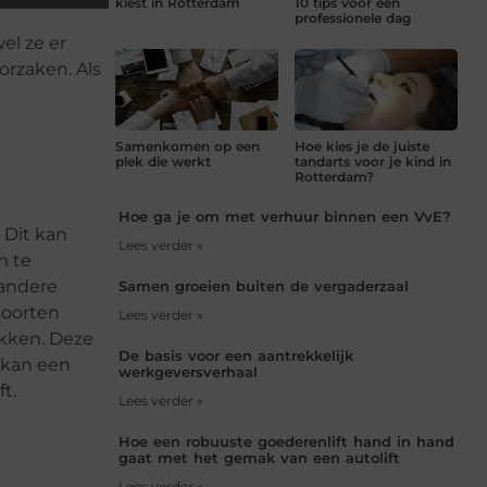
kiest in Rotterdam
10 tips voor een
professionele dag
el ze er
rzaken. Als
Samenkomen op een
Hoe kies je de juiste
plek die werkt
tandarts voor je kind in
Rotterdam?
Hoe ga je om met verhuur binnen een VvE?
 Dit kan
Lees verder »
m te
 andere
Samen groeien buiten de vergaderzaal
soorten
Lees verder »
ikken. Deze
De basis voor een aantrekkelijk
 kan een
werkgeversverhaal
t.
Lees verder »
Hoe een robuuste goederenlift hand in hand
gaat met het gemak van een autolift
Lees verder »