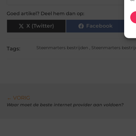
Goed artikel? Deel hem dan op:
X (Twitter)
Facebook
Steenmarters bestrijden
,
Steenmarters bestrij
Tags:
← VORIG
Waar moet de beste internet provider aan voldoen?