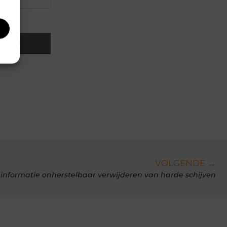
Email
VOLGENDE →
 informatie onherstelbaar verwijderen van harde schijven