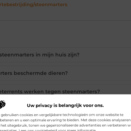
ertebestrijding/steenmarters
steenmarters in mijn huis zijn?
arters beschermde dieren?
eterrents werken tegen steenmarters?
Uw privacy is belangrijk voor ons.
 onaantrekkelijk voor steenmarters?
 gebruiken cookies en vergelijkbare technologieën om onze website te
beteren en u een optimale ervaring te bieden. Met deze cookies analyseren
het sitegebruik, tonen we gepersonaliseerde advertenties en verbeteren w
rofessionele hulp inschakelen?
prestaties. Lees ons cookiebeleid voor meer informatie.