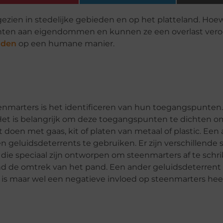
ezien in stedelijke gebieden en op het platteland. Hoew
chten aan eigendommen en kunnen ze een overlast veroo
jden
op een humane manier.
eenmarters is het identificeren van hun toegangspunten.
 Het is belangrijk om deze toegangspunten te dichten o
oen met gaas, kit of platen van metaal of plastic. Een
n geluidsdeterrents te gebruiken. Er zijn verschillende 
die speciaal zijn ontworpen om steenmarters af te schr
d de omtrek van het pand. Een ander geluidsdeterrent
 is maar wel een negatieve invloed op steenmarters heef