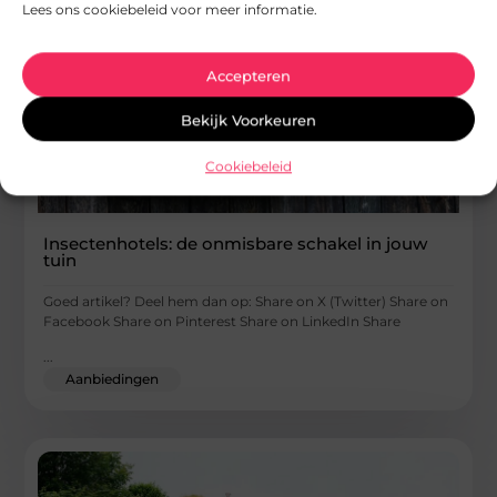
Lees ons cookiebeleid voor meer informatie.
Accepteren
Bekijk Voorkeuren
Cookiebeleid
Insectenhotels: de onmisbare schakel in jouw
tuin
Goed artikel? Deel hem dan op: Share on X (Twitter) Share on
Facebook Share on Pinterest Share on LinkedIn Share
...
Aanbiedingen