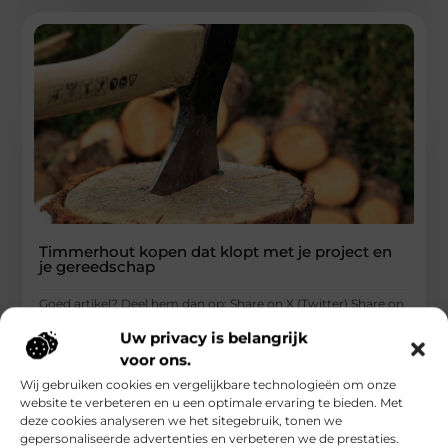
Timmerhout kopen dat klopt met je project en
je gereedschap
Goed artikel? Deel hem dan op: Share on X (Twitter) Share on
Facebook Share on Pinterest Share on LinkedIn Share
Uw privacy is belangrijk
...
voor ons.
Aanbiedingen
Wij gebruiken cookies en vergelijkbare technologieën om onze
website te verbeteren en u een optimale ervaring te bieden. Met
deze cookies analyseren we het sitegebruik, tonen we
gepersonaliseerde advertenties en verbeteren we de prestaties.