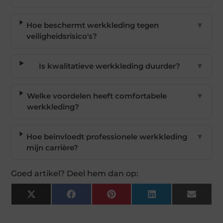
Hoe beschermt werkkleding tegen
▼
veiligheidsrisico's?
Is kwalitatieve werkkleding duurder?
▼
Welke voordelen heeft comfortabele
▼
werkkleding?
Hoe beïnvloedt professionele werkkleding
▼
mijn carrière?
Goed artikel? Deel hem dan op:
X
Facebook
Pinterest
LinkedIn
Email
(Twitter)