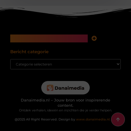
Main Links
Koop backlinks: snelle SEO-winst of tikkende tijdbom voor je website?
Inkomsten genereren met mijn website: hoe je van bezoekers echte waarde maakt
Bericht categorie
Danaimedia.nl – Jouw bron voor inspirerende
content.
Ontdek verhalen, ideeën en inzichten die je verder helpen.
@2025 All Right Reserved. Design by
www.danaimedia.nl.