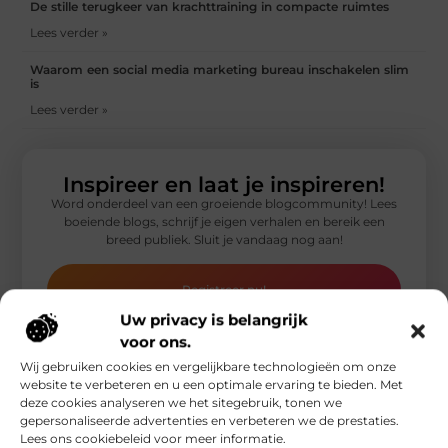
De stille terugkeer van krachttraining in compacte ruimtes
Lees verder »
Waarom een social media marketing bureau inschakelen slim
is
Lees verder »
Inspireer en laat je inspireren!
Word onderdeel van een groeiende blogcommunity! Lees
boeiende blogs, schrijf je eigen verhalen en bereik een
breed publiek. Sluit je vandaag nog aan!
Registreer nu!
Uw privacy is belangrijk
voor ons.
Wij gebruiken cookies en vergelijkbare technologieën om onze
website te verbeteren en u een optimale ervaring te bieden. Met
deze cookies analyseren we het sitegebruik, tonen we
Gerelateerde artikelen
die u mogelijk
gepersonaliseerde advertenties en verbeteren we de prestaties.
interesseren
Lees ons cookiebeleid voor meer informatie.