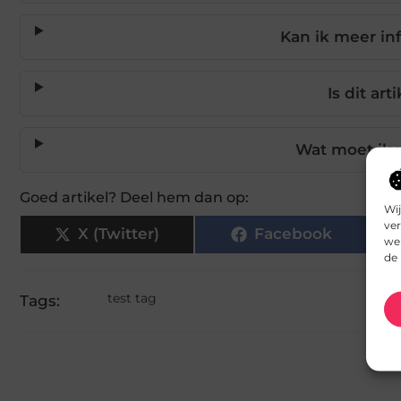
Kan ik meer inf
Is dit ar
Wat moet ik 
Goed artikel? Deel hem dan op:
Wij
ver
X (Twitter)
Facebook
we 
de 
test tag
Tags: