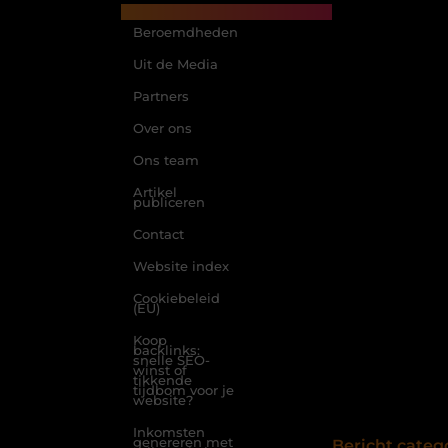
Main Links
Beroemdheden
Uit de Media
Partners
Over ons
Ons team
Artikel
publiceren
Contact
Website index
Cookiebeleid
(EU)
Koop
backlinks:
snelle SEO-
winst of
tikkende
tijdbom voor je
website?
Inkomsten
genereren met
Bericht categ