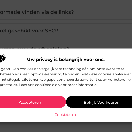
ormatie vinden via de links?
tikel geschikt voor SEO?
weten over de afbeelding?
Uw privacy is belangrijk voor ons.
 gebruiken cookies en vergelijkbare technologieën om onze website te
beteren en u een optimale ervaring te bieden. Met deze cookies analyseren
Pinterest
LinkedIn
het sitegebruik, tonen we gepersonaliseerde advertenties en verbeteren w
prestaties. Lees ons cookiebeleid voor meer informatie.
Accepteren
Bekijk Voorkeuren
Cookiebeleid