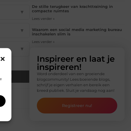
De stille terugkeer van krachttraining in
compacte ruimtes
▼
Lees verder »
Waarom een social media marketing bureau
▼
inschakelen slim is
Lees verder »
▼
Inspireer en laat je
inspireren!
Word onderdeel van een groeiende
Email
e
blogcommunity! Lees boeiende blogs,
schrijf je eigen verhalen en bereik een
breed publiek. Sluit je vandaag nog aan!
Registreer nu!