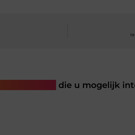
te
rde artikelen
die u mogelijk in