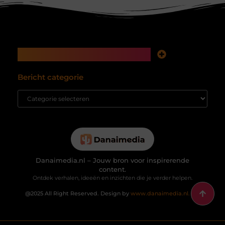
Main Links
Koop backlinks: snelle SEO-winst of tikkende tijdbom voor je website?
Inkomsten genereren met mijn website: hoe je van bezoekers echte waarde maakt
Bericht categorie
Danaimedia.nl – Jouw bron voor inspirerende
content.
Ontdek verhalen, ideeën en inzichten die je verder helpen.
@2025 All Right Reserved. Design by
www.danaimedia.nl.