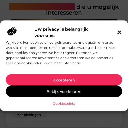
Gerelateerde artikelen
die u mogelijk
interesseren
Uw privacy is belangrijk
voor ons.
Wij gebruiken cookies en vergelijkbare technologieën om onze
website te verbeteren en u een optimale ervaring te bieden. Met
deze cookies analyseren we het sitegebruik, tonen we
gepersonaliseerde advertenties en verbeteren we de prestaties.
Lees ons cookiebeleid voor meer informatie.
Accepteren
Buitenverlichting kies je 12V of 230V?
Bekijk Voorkeuren
Goed artikel? Deel hem dan op: Share on X (Twitter) Share on
Facebook Share on Pinterest Share on LinkedIn Share
Cookiebeleid
...
Aanbiedingen