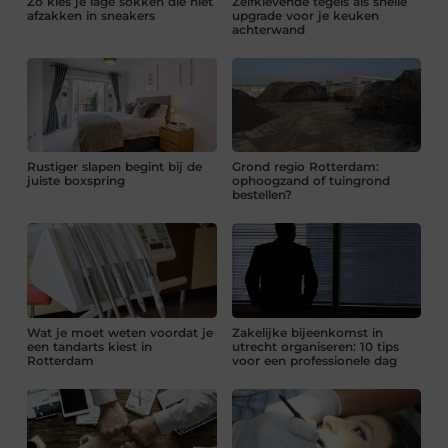
Zo kies je lage sokken die niet
Zelfklevende tegels als snelle
afzakken in sneakers
upgrade voor je keuken
achterwand
Rustiger slapen begint bij de
Grond regio Rotterdam:
juiste boxspring
ophoogzand of tuingrond
bestellen?
Wat je moet weten voordat je
Zakelijke bijeenkomst in
een tandarts kiest in
utrecht organiseren: 10 tips
Rotterdam
voor een professionele dag