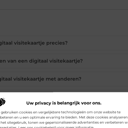
itaal visitekaartje precies?
en van een digitaal visitekaartje?
gitaal visitekaartje met anderen?
evoegen aan mijn digitale visitekaartje?
Uw privacy is belangrijk voor ons.
 gebruiken cookies en vergelijkbare technologieën om onze website te
 digitaal visitekaartje maken?
beteren en u een optimale ervaring te bieden. Met deze cookies analyseren
het sitegebruik, tonen we gepersonaliseerde advertenties en verbeteren w
prestaties. Lees ons cookiebeleid voor meer informatie.