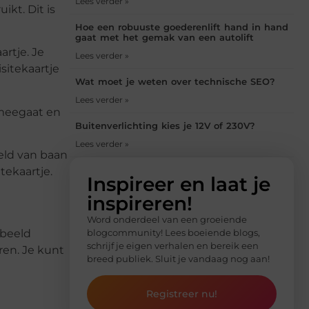
Lees verder »
ikt. Dit is
Hoe een robuuste goederenlift hand in hand
gaat met het gemak van een autolift
artje. Je
Lees verder »
sitekaartje
Wat moet je weten over technische SEO?
Lees verder »
d meegaat en
Buitenverlichting kies je 12V of 230V?
Lees verder »
eeld van baan
tekaartje.
Inspireer en laat je
inspireren!
Word onderdeel van een groeiende
blogcommunity! Lees boeiende blogs,
rbeeld
schrijf je eigen verhalen en bereik een
ren. Je kunt
breed publiek. Sluit je vandaag nog aan!
Registreer nu!