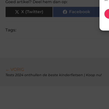
Goed artikel? Deel hem dan op:
X (Twitter)
Facebook
Tags:
← VORIG
Tests 2024 onthullen de beste kinderfietsen | Koop nu!