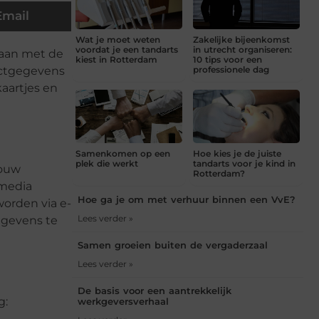
Email
Wat je moet weten
Zakelijke bijeenkomst
voordat je een tandarts
in utrecht organiseren:
gaan met de
kiest in Rotterdam
10 tips voor een
tactgegevens
professionele dag
kaartjes en
Samenkomen op een
Hoe kies je de juiste
plek die werkt
tandarts voor je kind in
jouw
Rotterdam?
 media
Hoe ga je om met verhuur binnen een VvE?
worden via e-
Lees verder »
gegevens te
Samen groeien buiten de vergaderzaal
Lees verder »
De basis voor een aantrekkelijk
g:
werkgeversverhaal