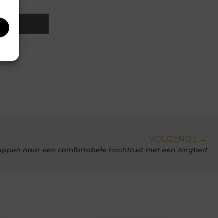
Email
VOLGENDE →
tappen naar een comfortabele nachtrust met een zorgbed