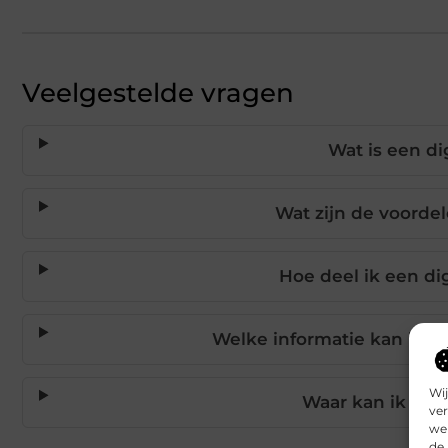
Veelgestelde vragen
Wat is een dig
Wat zijn de voordel
Hoe deel ik een di
Welke informatie kan ik to
Wij
Waar kan ik mijn
ver
we 
de 