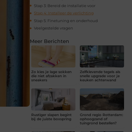
Stap 3: Bereid de installatie voor
Stap 4: Installeer de verlichting
Stap 5: Finetuning en onderhoud
Veelgestelde vragen
Meer Berichten
Zo kies je lage sokken
Zelfklevende tegels als
die niet afzakken in
snelle upgrade voor je
sneakers
keuken achterwand
Rustiger slapen begint
Grond regio Rotterdam:
bij de juiste boxspring
ophoogzand of
tuingrond bestellen?