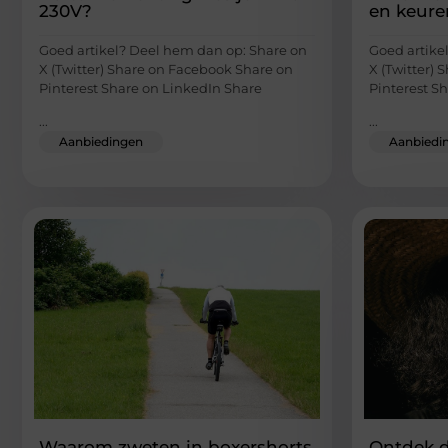
230V?
en keure
Goed artikel? Deel hem dan op: Share on
Goed artike
X (Twitter) Share on Facebook Share on
X (Twitter)
Pinterest Share on LinkedIn Share
Pinterest S
...
...
Aanbiedingen
Aanbiedi
Waarom zweten in boxershorts
Ontdek 