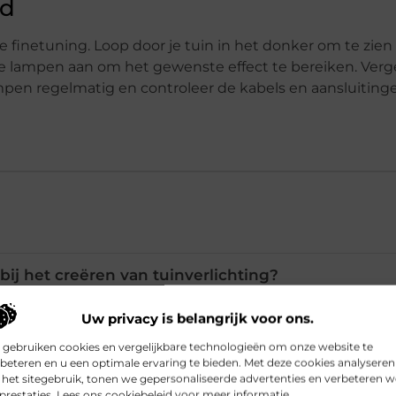
ud
r de finetuning. Loop door je tuin in het donker om te zie
n de lampen aan om het gewenste effect te bereiken. Verg
mpen regelmatig en controleer de kabels en aansluiting
 bij het creëren van tuinverlichting?
Uw privacy is belangrijk voor ons.
lichting populair voor tuinen?
 gebruiken cookies en vergelijkbare technologieën om onze website te
beteren en u een optimale ervaring te bieden. Met deze cookies analyseren
het sitegebruik, tonen we gepersonaliseerde advertenties en verbeteren w
en transformator in tuinverlichting?
prestaties. Lees ons cookiebeleid voor meer informatie.