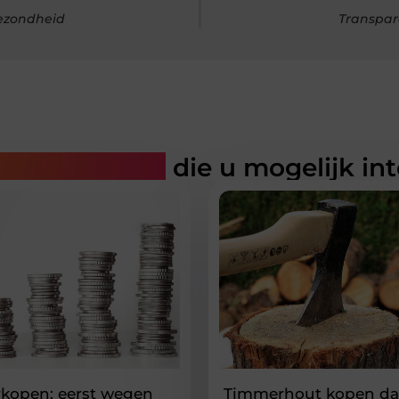
gezondheid
Transpara
rde artikelen
die u mogelijk in
erkopen: eerst wegen
Timmerhout kopen dat