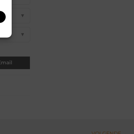
▼
▼
Email
VOLGENDE →