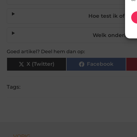
Hoe test ik of mij
Welk onderhoud 
Goed artikel? Deel hem dan op:
X (Twitter)
Facebook
Tags:
← VORIG