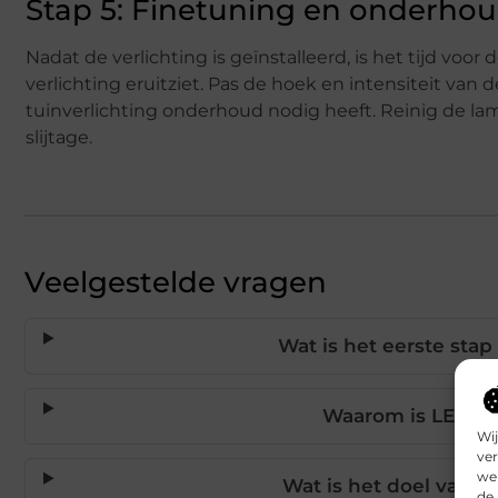
Stap 5: Finetuning en onderho
Nadat de verlichting is geïnstalleerd, is het tijd voo
verlichting eruitziet. Pas de hoek en intensiteit va
tuinverlichting onderhoud nodig heeft. Reinig de la
slijtage.
Veelgestelde vragen
Wat is het eerste stap
Waarom is LED-ver
Wij
ver
we 
Wat is het doel van e
de 