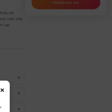
Registreer nu!
n hoe de
eet niet dat
en op
▼
▼
e
▼