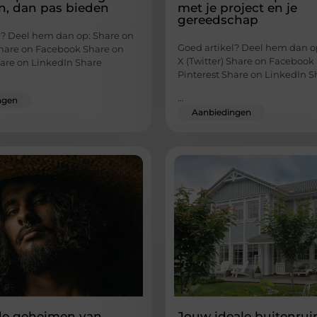
n, dan pas bieden
met je project en je
gereedschap
l? Deel hem dan op: Share on
Goed artikel? Deel hem dan o
 Share on Facebook Share on
X (Twitter) Share on Facebook
hare on LinkedIn Share
Pinterest Share on LinkedIn S
...
ngen
Aanbiedingen
de geheimen van
Jouw ideale buitenrui