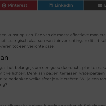
Pinterest
LinkedIn
s een kunst op zich. Een van de meest effectieve maniere
het strategisch plaatsen van tuinverlichting. In dit artik
veren tot een verlichte oase.
lan
g, is het belangrijk om een goed doordacht plan te make
ilt verlichten. Denk aan paden, terrassen, waterpartijen
m te bedenken welke sfeer je wilt creëren. Wil je een ro
ing?
baar, elk met hun eigen functie en esthetiek. Enkele pop