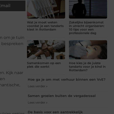
Email
Wat je moet weten
Zakelijke bijeenkomst
voordat je een tandarts
in utrecht organiseren:
kiest in Rotterdam
10 tips voor een
professionele dag
n om je tuin
el bespreken
Samenkomen op een
Hoe kies je de juiste
plek die werkt
tandarts voor je kind in
Rotterdam?
n. Kijk naar
 en
Hoe ga je om met verhuur binnen een VvE?
mantische,
Lees verder »
Samen groeien buiten de vergaderzaal
Lees verder »
De basis voor een aantrekkelijk
ulaire opties