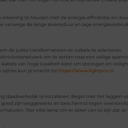
k om rekening te houden met de energie-efficiëntie en d
ze vanwege de lange levensduur en lage energieverbrui
r
l om de juiste transformatoren en kabels te selecteren.
ktriciteitsnetwerk om te zetten naar een veilige spanni
 kabels van hoge kwaliteit kiest om storingen en veilighe
opties kun je terecht bij
https://www.lightpro.nl
.
ting daadwerkelijk te installeren. Begin met het leggen v
bels goed zijn weggewerkt en beschermd tegen weersinvl
rmatoren. Test elke lamp om er zeker van te zijn dat ze 